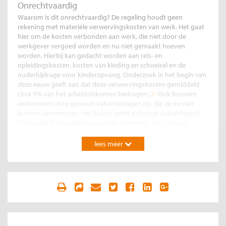
Onrechtvaardig
Waarom is dit onrechtvaardig? De regeling houdt geen
rekening met materiële verwervingskosten van werk. Het gaat
hier om de kosten verbonden aan werk, die niet door de
werkgever vergoed worden en nu niet gemaakt hoeven
worden. Hierbij kan gedacht worden aan reis- en
opleidingskosten, kosten van kleding en schoeisel en de
ouderbijdrage voor kinderopvang. Onderzoek in het begin van
deze eeuw geeft aan dat deze verwervingskosten gemiddeld
circa 5% van het arbeidsinkomen bedragen.
[3]
Ook bouwen
werknemers nog gewoon vakantiedagen op, die ze nu niet
kunnen aanwenden. Het laatste geldt ook voor vakantiegeld.
Verder geldt de regeling voor alle inkomens. Dus ook een
werknemer die meer verdient dan het maximum maandbedrag
van circa 4.800 euro geldend voor andere uitkeringen wordt tot
lees meer
90% gecompenseerd.
[4]
Nadat er discussie is ontstaan dat dit
zelfs voor loon boven de Balkenende norm geldt, is in het
uitvoeringsbesluit afgesproken dat er een grens is van 9.600
euro per maand. Dit betreft echter een zeer beperkte groep.
[5]
Het valt dan ook moeilijk te begrijpen waarom bij deze subsidie
de bovengrens voor een uitkering niet gehanteerd wordt. Dit
ook in de wetenschap dat de coronacrisis vooral de lagere
inkomens treft.