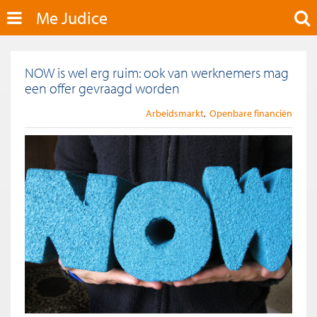
Me Judice
NOW is wel erg ruim: ook van werknemers mag
een offer gevraagd worden
Arbeidsmarkt
Openbare financiën