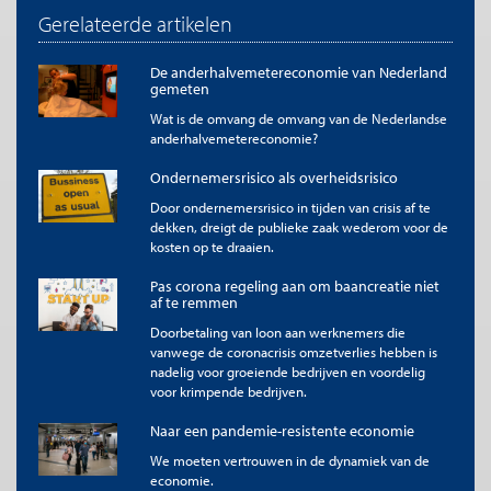
het wettelijk maximumdagloon van 220 euro. Bij een volledige
Gerelateerde artikelen
werkweek (21,75 dagen) leidt dit tot een maximum maandloon
van afgerond 4800 euro.
De anderhalvemetereconomie van Nederland
gemeten
[5]
Voor de totale populatie betreft hierbij hooguit enkele
tienduizenden personen vooral mannen. Zie hiervoor verdeling
Wat is de omvang de omvang van de Nederlandse
persoonlijk inkomen in
anderhalvemetereconomie?
https://longreads.cbs.nl/welvaartinnederland-2019/inkomen-
van-personen/
Ondernemersrisico als overheidsrisico
Door ondernemersrisico in tijden van crisis af te
Te citeren als
dekken, dreigt de publieke zaak wederom voor de
Raymond Gradus, Roel Beetsma, “NOW is wel erg ruim: ook van
kosten op te draaien.
werknemers mag een offer gevraagd worden”,
Me Judice
, 17 april 2020.
Copyright
Pas corona regeling aan om baancreatie niet
af te remmen
De titel en eerste zinnen van dit artikel mogen zonder toestemming
worden overgenomen met de bronvermelding
Me Judice
en, indien
Doorbetaling van loon aan werknemers die
online, een link naar het artikel. Volledige overname is slechts beperkt
vanwege de coronacrisis omzetverlies hebben is
toegestaan. Voor meer informatie, zie onze
copyright richtlijnen
.
nadelig voor groeiende bedrijven en voordelig
Afbeelding
voor krimpende bedrijven.
Afbeelding '
Now
' by '
Artem Popov
'
Naar een pandemie-resistente economie
We moeten vertrouwen in de dynamiek van de
economie.