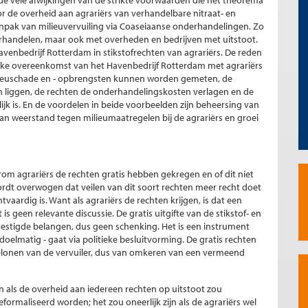
 de vele afwijkingen van de strikte voorwaarden die het theorema
oor de overheid aan agrariërs van verhandelbare nitraat- en
anpak van milieuvervuiling via Coaseiaanse onderhandelingen. Zo
erhandelen, maar ook met overheden en bedrijven met uitstoot.
Havenbedrijf Rotterdam in stikstofrechten van agrariërs. De reden
ijke overeenkomst van het Havenbedrijf Rotterdam met agrariërs
lieuschade en - opbrengsten kunnen worden gemeten, de
liggen, de rechten de onderhandelingskosten verlagen en de
jk is. En de voordelen in beide voorbeelden zijn beheersing van
an weerstand tegen milieumaatregelen bij de agrariërs en groei
om agrariërs de rechten gratis hebben gekregen en of dit niet
ordt overwogen dat veilen van dit soort rechten meer recht doet
tvaardig is. Want als agrariërs de rechten krijgen, is dat een
is geen relevante discussie. De gratis uitgifte van de stikstof- en
evestigde belangen, dus geen schenking. Het is een instrument
doelmatig - gaat via politieke besluitvorming. De gratis rechten
belonen van de vervuiler, dus van omkeren van een vermeend
 als de overheid aan iedereen rechten op uitstoot zou
ormaliseerd worden; het zou oneerlijk zijn als de agrariërs wel