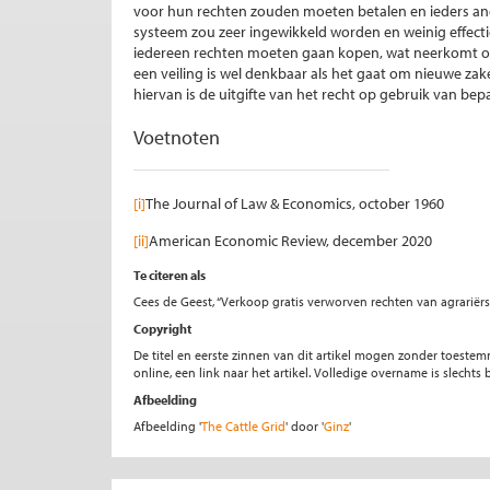
voor hun rechten zouden moeten betalen en ieders ande
systeem zou zeer ingewikkeld worden en weinig effectief
iedereen rechten moeten gaan kopen, wat neerkomt op
een veiling is wel denkbaar als het gaat om nieuwe za
hiervan is de uitgifte van het recht op gebruik van bep
Voetnoten
[i]
The Journal of Law & Economic
[ii]
American Economic Review, december 2020
Te citeren als
Cees de Geest, “Verkoop gratis verworven rechten van agrariërs
Copyright
De titel en eerste zinnen van dit artikel mogen zonder toe
online, een link naar het artikel. Volledige overname is slecht
Afbeelding
Afbeelding '
The Cattle Grid
' door '
Ginz
'