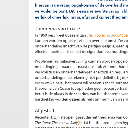
hiervan is de vraag opgekomen of de overheid met
vervuiler beloont. Dit is een irrelevante vraag, al
eerlijk of oneerlijk, maar, afgaand op het theore
Theorema van Coase
In 1960 beschreef Coase in zijn
The Problem of Social Cos
kunnen worden opgelost via een overeenkomst. De vo
onderhandelingsmacht van de partijen gelijk is, geen 
effecten meetbaar is en dat de eigendomsverhoudingen
Problemen als milieuvervuiling kunnen worden opgelost
mededinging - maar daarnaast dus ook via onderhande
verschil tussen onderhandelingen enerzijds en reguleri
onderhandelingen de rekening niet per definitie bij de
erom welke partij het meest wil betalen. Dit schuurt 
theorema van Coase tot op heden geen succesverhaal i
beurt is de plaats in de schaduw van het theorema wee
hardnekkig worden gezien als het summum van waardev
Afgestoft
Recentelijk zijn stappen gezet die het theorema van 
The Coase Theorem at Sixty
[ii]
dat het theorema geen hypo