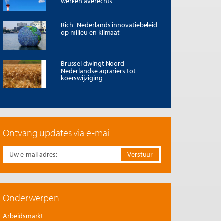
werken averechts
Richt Nederlands innovatiebeleid
op milieu en klimaat
Brussel dwingt Noord-
Nederlandse agrariërs tot
koerswijziging
Ontvang updates via e-mail
Onderwerpen
Arbeidsmarkt