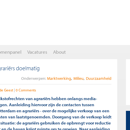
omenpanel
Vacatures
About
rariërs doelmatig
Onderwerpen:
Marktwerking
Milieu
Duurzaamheid
de Geest
0 Comments
stikstofrechten van agrariërs hebben onlangs media-
en. Aanleiding hiervoor zijn de contacten tussen
tterdam en agrariërs - over de mogelijke verkoop van een
hten van laatstgenoemden. Doorgang van de verkoop leidt
situatie: de agrariërs gebruiken de opbrengt voor reductie
t en de haven krijgt ruimte om te groeien. Naar aanleiding