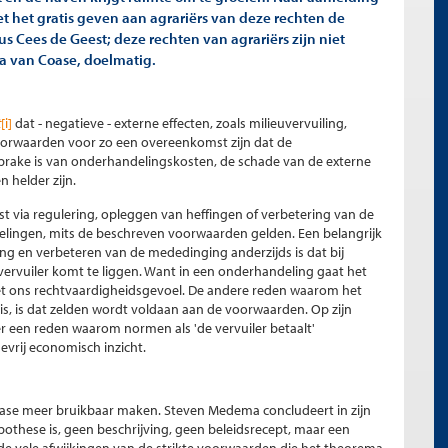
 het gratis geven aan agrariërs van deze rechten de
dus Cees de Geest; deze rechten van agrariërs zijn niet
ma van Coase, doelmatig.
t
[i]
dat - negatieve - externe effecten, zoals milieuvervuiling,
orwaarden voor zo een overeenkomst zijn dat de
sprake is van onderhandelingskosten, de schade van de externe
 helder zijn.
 via regulering, opleggen van heffingen of verbetering van de
lingen, mits de beschreven voorwaarden gelden. Een belangrijk
ng en verbeteren van de mededinging anderzijds is dat bij
 vervuiler komt te liggen. Want in een onderhandeling gaat het
met ons rechtvaardigheidsgevoel. De andere reden waarom het
s, is dat zelden wordt voldaan aan de voorwaarden. Op zijn
r een reden waarom normen als 'de vervuiler betaalt'
rij economisch inzicht.
Coase meer bruikbaar maken. Steven Medema concludeert in zijn
these is, geen beschrijving, geen beleidsrecept, maar een