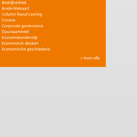
Bedrijfsethiek
Brede Welvaart
Column Raoul Leering
Corona
Corporate governance
Duurzaamheid
Economieonderwijs
Economisch denken
Economische geschiedenis
Energie
> toon alle
Europese integratie
Filosofie en economie
Financiële markten
Gezondheidszorg
Globalisering
Inkomensongelijkheid
Innovatie
Internationale handel
Jubileumreeks Me Judice
Kunst en cultuur
Landbouw
Macro-economische politiek
Management en organisatie
Marktwerking