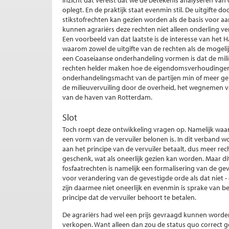
inzicht dat vereist dat we de betekenis analyseren van
oplegt. En de praktijk staat evenmin stil. De uitgifte d
stikstofrechten kan gezien worden als de basis voor a
kunnen agrariërs deze rechten niet alleen onderling v
Een voorbeeld van dat laatste is de interesse van het 
waarom zowel de uitgifte van de rechten als de mogel
een Coaseiaanse onderhandeling vormen is dat de mi
rechten helder maken hoe de eigendomsverhoudingen 
onderhandelingsmacht van de partijen min of meer geli
de milieuvervuiling door de overheid, het wegnemen v
van de haven van Rotterdam.
Slot
Toch roept deze ontwikkeling vragen op. Namelijk waar
een vorm van de vervuiler belonen is. In dit verband w
aan het principe van de vervuiler betaalt, dus meer rech
geschenk, wat als oneerlijk gezien kan worden. Maar dit 
fosfaatrechten is namelijk een formalisering van de g
voor verandering van de gevestigde orde als dat niet - 
zijn daarmee niet oneerlijk en evenmin is sprake van 
principe dat de vervuiler behoort te betalen.
De agrariërs had wel een prijs gevraagd kunnen worden
verkopen. Want alleen dan zou de status quo correct gef