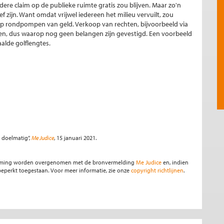
re claim op de publieke ruimte gratis zou blijven. Maar zo'n
 zijn. Want omdat vrijwel iedereen het milieu vervuilt, zou
 rondpompen van geld. Verkoop van rechten, bijvoorbeeld via
ken, dus waarop nog geen belangen zijn gevestigd. Een voorbeeld
aalde golflengtes.
s, october 1960
 doelmatig”,
Me Judice
, 15 januari 2021.
stemming worden overgenomen met de bronvermelding
Me Judice
en, indien
s beperkt toegestaan. Voor meer informatie, zie onze
copyright richtlijnen
.