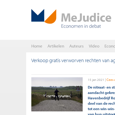
Home
Artikelen
Auteurs
Video
Econ
Verkoop gratis verworven rechten van ag
15 jan 2021
Cees 
De nitraat- en 
aandacht gekreg
Havenbedrijf Ro
deel van de rec
tot een win-win-
van hun uitstoo