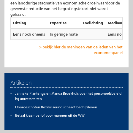
een langdurige stagnatie van economische groei waardoor de
gewenste reductie van het begrotingstekort niet wordt
gehaald.
Uitslag
Expertise
Toelichting
Mediaan total
Eens noch oneens
In geringe mate
Eens noch on
> bekijk hier de meningen van de leden van het
economenpanel
Artikelen
Janneke Plantenga en Manda Broekhuis over het personeelsbeleid
bij universiteiten
Doorgeschoten flexibilisering schaadt bedrijfsleven
Betaal kraamverlof voor mannen uit de WW