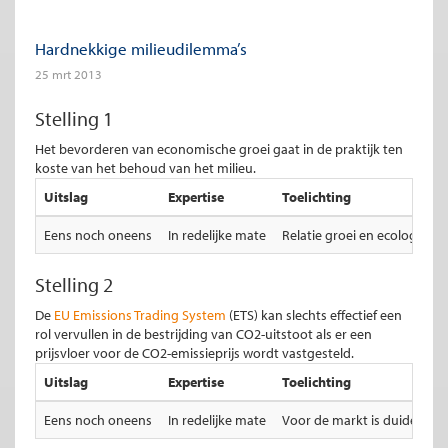
Hardnekkige milieudilemma’s
25 mrt 2013
Stelling 1
Het bevorderen van economische groei gaat in de praktijk ten
koste van het behoud van het milieu.
Uitslag
Expertise
Toelichting
Eens noch oneens
In redelijke mate
Relatie groei en ecologie w
Stelling 2
De
EU Emissions Trading System
(ETS) kan slechts effectief een
rol vervullen in de bestrijding van CO2-uitstoot als er een
prijsvloer voor de CO2-emissieprijs wordt vastgesteld.
Uitslag
Expertise
Toelichting
Eens noch oneens
In redelijke mate
Voor de markt is duidelijkh