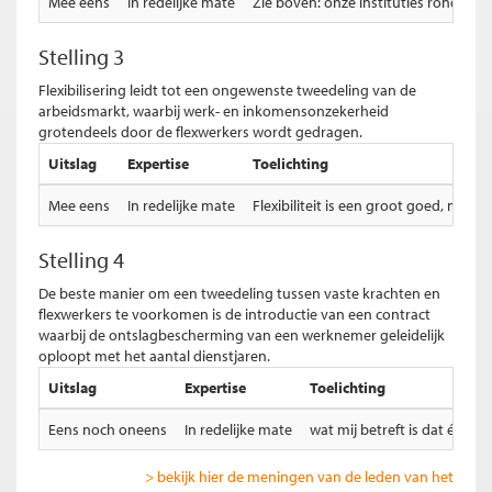
Mee eens
In redelijke mate
Zie boven: onze instituties rond de a
Stelling 3
Flexibilisering leidt tot een ongewenste tweedeling van de
arbeidsmarkt, waarbij werk- en inkomensonzekerheid
grotendeels door de flexwerkers wordt gedragen.
Uitslag
Expertise
Toelichting
Mee eens
In redelijke mate
Flexibiliteit is een groot goed, maar
Stelling 4
De beste manier om een tweedeling tussen vaste krachten en
flexwerkers te voorkomen is de introductie van een contract
waarbij de ontslagbescherming van een werknemer geleidelijk
oploopt met het aantal dienstjaren.
Uitslag
Expertise
Toelichting
Eens noch oneens
In redelijke mate
wat mij betreft is dat één
> bekijk hier de meningen van de leden van het