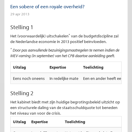
Een sobere of een royale overheid?
29 apr 2013
Stelling 1
*
Het (voorwaardelijk) uitschakelen
van de budgetdiscipline zal
de Nederlandse economie in 2013 positief beïnvloeden.
*
Door pas aanvullende bezuinigingsmaatregelen te nemen indien de
MEV-raming (in september) van het CPB daartoe aanleiding geeft.
Uitslag
Expertise
Toelichting
Eens noch oneens
In redelijke mate
Een en ander heeft een hoog
Stelling 2
Het kabinet biedt met zijn huidige begrotingsbeleid uitzicht op
een structurele daling van de staatsschuldquote tot beneden
het niveau van voor de crisis.
Uitslag
Expertise
Toelichting