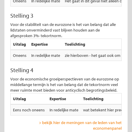
Oneens
In redelijke mate
Het gaat in dit geval niet alleen om
Stelling 3
Voor de stabiliteit van de eurozone is het van belang dat alle
lidstaten onverminderd vast blijven houden aan de
afgesproken 3%- tekortnorm.
Uitslag
Expertise
Toelichting
Oneens
In redelijke mate
zie hierboven - het gaat ook om her
Stelling 4
Voor de economische groeiperspectieven van de eurozone op
middellange termijn is het van belang dat de tekortnorm veel
meer ruimte moet bieden voor anticyclisch begrotingsbeleid.
Uitslag
Expertise
Toelichting
Eens noch oneens
In redelijke mate
wat betekent hier precies 'v
> bekijk hier de meningen van de leden van het
economenpanel