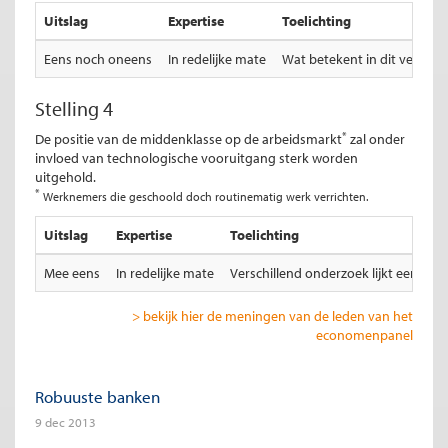
Uitslag
Expertise
Toelichting
Eens noch oneens
In redelijke mate
Wat betekent in dit verband
Stelling 4
*
De positie van de middenklasse op de arbeidsmarkt
zal onder
invloed van technologische vooruitgang sterk worden
uitgehold.
*
Werknemers die geschoold doch routinematig werk verrichten.
Uitslag
Expertise
Toelichting
Mee eens
In redelijke mate
Verschillend onderzoek lijkt een der
> bekijk hier de meningen van de leden van het
economenpanel
Robuuste banken
9 dec 2013