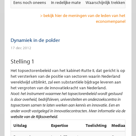
Eens noch oneens
In redelijke mate
Waarschijnlijk trekken de b
> bekijk hier de meningen van de leden van het
economenpanel
Dynamiek in de polder
17 dec 2012
Stelling 1
Het topsectorenbeleid van het kabinet-Rutte II, dat gericht is op
het versterken van de positie van sectoren waarin Nederland
wereldwijd uitblinkt, zal een substantiële bijdrage leveren aan
het vergroten van de innovatiekracht van Nederland.
Noot: het instrument waarmee het topsectorenbeleid wordt gestuurd
is door overheid, bedrijfsleven, universiteiten en onderzoekscentra in
topsectoren samen te laten werken aan kennis en innovatie. Een en
ander wordt vastgelegd in innovatiecontracten. Meer informatie via de
website van de Rijksoverheid
.
Uitslag
Expertise
Toelichting
Mediaan total