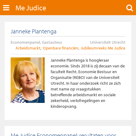
Me Judice
Janneke Plantenga
Economenpanel, Gastauteur
Universiteit Utrecht
Arbeidsmarkt
Openbare financiën
Jubileumreeks Me Judice
Janneke Plantenga is hoogleraar
economie. Sinds 2018 is zij decaan van de
faculteit Recht, Economie Bestuur en
Organisatie (REBO) van de Universiteit
Utrecht. In haar onderzoek richt ze zich
met name op vraagstukken
betreffende arbeidsmarkt en sociale
zekerheid, verlofregelingen en
kinderopvang.
Me Judice Economenpanel: resultaten voor