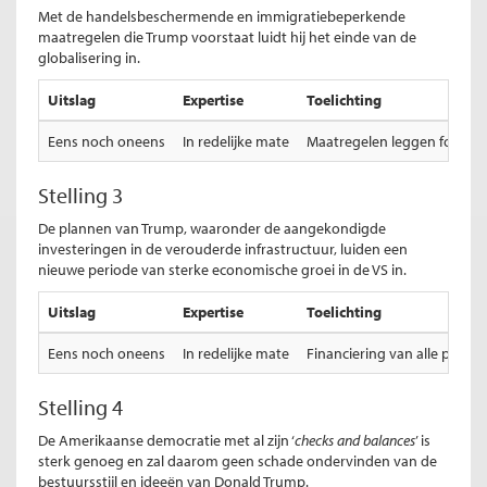
Met de handelsbeschermende en immigratiebeperkende
maatregelen die Trump voorstaat luidt hij het einde van de
globalisering in.
Uitslag
Expertise
Toelichting
Eens noch oneens
In redelijke mate
Maatregelen leggen forse b
Stelling 3
De plannen van Trump, waaronder de aangekondigde
investeringen in de verouderde infrastructuur, luiden een
nieuwe periode van sterke economische groei in de VS in.
Uitslag
Expertise
Toelichting
Eens noch oneens
In redelijke mate
Financiering van alle plann
Stelling 4
De Amerikaanse democratie met al zijn ‘
checks and balances
’ is
sterk genoeg en zal daarom geen schade ondervinden van de
bestuursstijl en ideeën van Donald Trump.