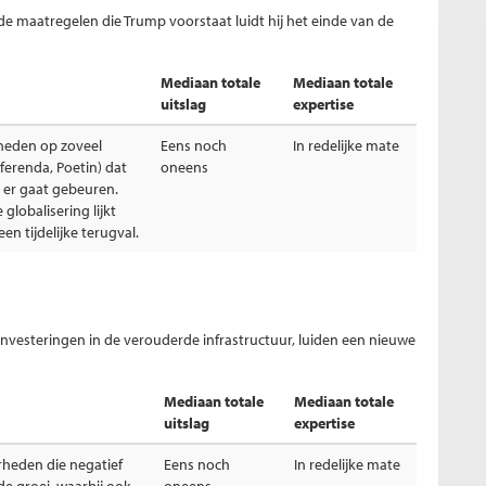
maatregelen die Trump voorstaat luidt hij het einde van de
Mediaan totale
Mediaan totale
uitslag
expertise
rheden op zoveel
Eens noch
In redelijke mate
ferenda, Poetin) dat
oneens
t er gaat gebeuren.
globalisering lijkt
n tijdelijke terugval.
vesteringen in de verouderde infrastructuur, luiden een nieuwe
Mediaan totale
Mediaan totale
uitslag
expertise
erheden die negatief
Eens noch
In redelijke mate