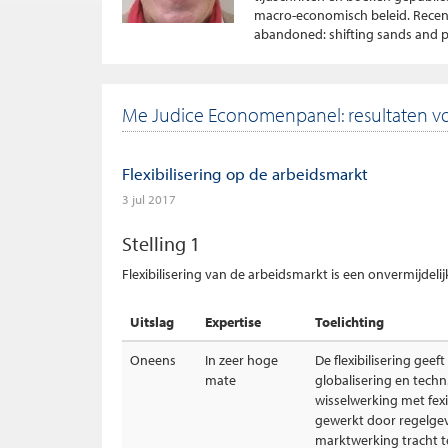
macro-economisch beleid. Recent 
abandoned: shifting sands and po
Me Judice Economenpanel: resultaten v
Flexibilisering op de arbeidsmarkt
3 jul 2017
Stelling 1
Flexibilisering van de arbeidsmarkt is een onvermijdeli
Uitslag
Expertise
Toelichting
Oneens
In zeer hoge
De flexibilisering gee
mate
globalisering en techn.
wisselwerking met fexi
gewerkt door regelgevi
marktwerking tracht t