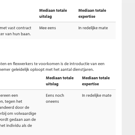
Mediaan totale
Mediaan totale
uitslag
expertise
et vast contract
Mee eens
In redelijke mate
er van hun baan.
ten en flexwerkers te voorkomen is de introductie van een
mer geleidelijk oploopt met het aantal dienstjaren.
Mediaan totale
Mediaan totale
uitslag
expertise
dereen een
Eens noch
In redelijke mate
en, tegen het
oneens
andeerd door de
erbij om volwaardige
 wordt gedaan aan de
et individu als de