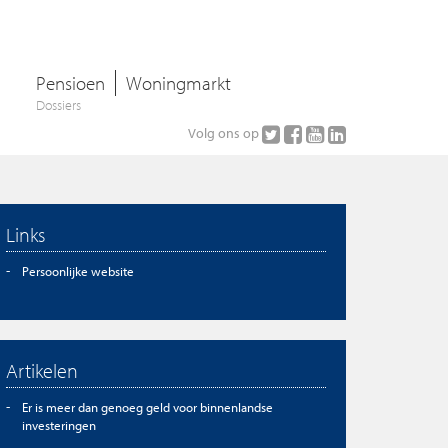
Pensioen
Woningmarkt
Dossiers
Volg ons op
Links
Persoonlijke website
Artikelen
Er is meer dan genoeg geld voor binnenlandse
investeringen