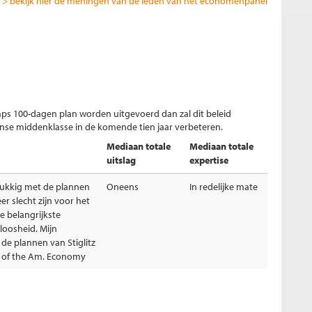
> bekijk hier de meningen van de leden van het economenpanel
mps 100-dagen plan worden uitgevoerd dan zal dit beleid
anse middenklasse in de komende tien jaar verbeteren.
Mediaan totale
Mediaan totale
uitslag
expertise
lukkig met de plannen
Oneens
In redelijke mate
r slecht zijn voor het
e belangrijkste
loosheid. Mijn
 de plannen van Stiglitz
es of the Am. Economy