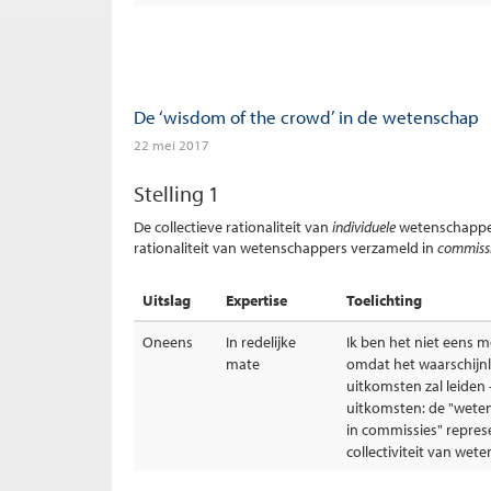
De ‘wisdom of the crowd’ in de wetenschap
22 mei 2017
Stelling 1
De collectieve rationaliteit van
individuele
wetenschapper
rationaliteit van wetenschappers verzameld in
commiss
Uitslag
Expertise
Toelichting
Oneens
In redelijke
Ik ben het niet eens m
mate
omdat het waarschijnli
uitkomsten zal leiden 
uitkomsten: de "wete
in commissies" repres
collectiviteit van wet