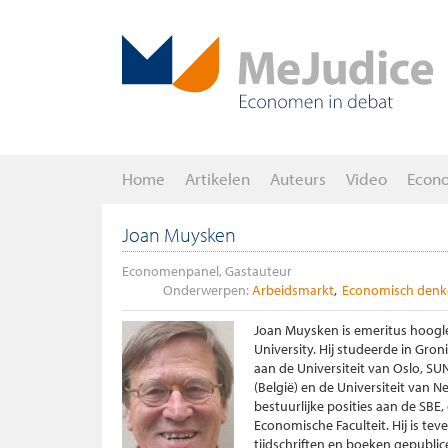
Home
Artikelen
Auteurs
Video
Econ
Joan Muysken
Economenpanel, Gastauteur
Onderwerpen:
Arbeidsmarkt
Economisch denk
Joan Muysken is emeritus hoogle
University. Hij studeerde in Gro
aan de Universiteit van Oslo, SU
(België) en de Universiteit van Ne
bestuurlijke posities aan de SB
Economische Faculteit. Hij is tev
tijdschriften en boeken gepubli