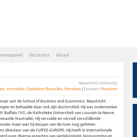
omenpanel
Vacatures
About
Maastricht University
en
Innovatie
Openbare financiën
Pensioen
Dossiers:
Pensioen
raar aan de School of Business and Economics, Maastricht
ningen en behaalde daar ook zijn doctorstitel. Hij was onderzoeker
NY Buffalo (VS), de Katholieke Universiteit van Louvain-la-Neuve
wcastle (Australië). Hij vervulde en vervult verschillende
E, onder meer was hij decaan van de toen nog geheten
ens directeur van de CofFEE-EUROPE. Hij heeft in internationale
ceerd over diverse aspecten van werkloosheid, loonvorming en