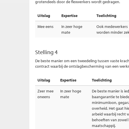
grotendeels door de flexwerkers wordt gedragen.
Uitslag
Expertise
Toelichting
Mee eens
In zeer hoge
Ook medewerkers m
mate
worden minder zek
Stelling 4
De beste manier om een tweedeling tussen vaste krach
contract waarbij de ontslagbescherming van een werkne
Uitslag
Expertise
Toelichting
Zeer mee
In zeer hoge
De beste manier is ie
oneens
mate
baangarantie te bied
minimumloon, gegar
overheid. Het gaat hi
arbeid waarbij recht
behoeften van zowel h
maatschappij.