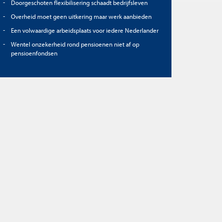
Doorgeschoten flexibilisering schaadt bedrijfsleven
Overheid moet geen uitkering maar werk aanbieden
Een volwaardige arbeidsplaats voor iedere Nederlander
Wentel onzekerheid rond pensioenen niet af op
pensioenfondsen