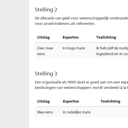
Stelling 2
De allocatie van geld voor wetenschappelijk onderzoe
voor zowel indieners als referenten.
Uitslag
Expertise
Toelichting
Zeer mee
In hoge mate
Ik heb zelf de nodi
eens
ingediend en in c
Stelling 3
Een organisatie als NWO doet er goed aan om een exper
beslissingen van wetenschappers wordt verdeeld (à la h
Uitslag
Expertise
Toelichting
Mee eens
In redelijke mate