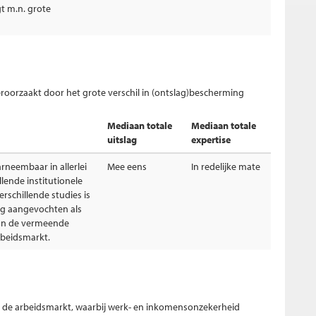
t m.n. grote
eroorzaakt door het grote verschil in (ontslag)bescherming
Mediaan totale
Mediaan totale
uitslag
expertise
aarneembaar in allerlei
Mee eens
In redelijke mate
llende institutionele
erschillende studies is
g aangevochten als
van de vermeende
rbeidsmarkt.
an de arbeidsmarkt, waarbij werk- en inkomensonzekerheid