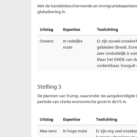
Met de handelsbeschermende en immigratiebeperkende 
globalisering in.
Uitslag
Expertise
Toelichting
Oneens
In redelijke
Er zijn zoveel onzeke
mate
gebieden (Brexit, EUre
zeer onduidelijk is wa
Maar het EINDE van de 
ondenkbaar, hooguit ee
Stelling 3
De plannen van Trump, waaronder de aangekondigde in
periode van sterke economische groei in de VS in.
Uitslag
Expertise
Toelichting
Mee eens
In hoge mate
Er zijn erg veel onzek