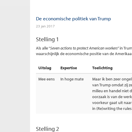
De economische politiek van Trump
23 jan 2017
Stelling 1
Als alle “
Seven actions to protect American workers
” in Tru
waarschijnlijk de economische positie van de Amerika
Uitslag
Expertise
Toelichting
Mee eens
In hoge mate
Maar ik ben zeer onge
van Trump omdat zij zee
milieu en handel niet d
oorzaak is van de werk
voorkeur gaat uit naar
in (Re)writing the rul
Stelling 2