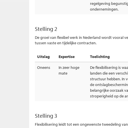
regelgeving begunstig
ondernemingen.
Stelling 2
De groei van flexibel werk in Nederland wordt vooral v
tussen vaste en tijdelijke contracten.
Uitslag
Expertise
Toelichting
Oneens
In zeer hoge
De flexibilisering is w
mate
landen die een verschi
structuur hebben. In v
de ontslagbeschermin
belangrijke oorzaak 
stroperigheid op de a
Stelling 3
Flexibilisering leidt tot een ongewenste tweedeling v