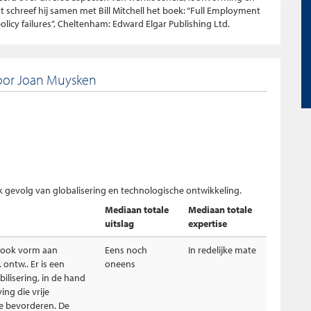
schreef hij samen met Bill Mitchell het boek: “Full Employment
licy failures”, Cheltenham: Edward Elgar Publishing Ltd.
oor Joan Muysken
jk gevolg van globalisering en technologische ontwikkeling.
Mediaan totale
Mediaan totale
uitslag
expertise
ft ook vorm aan
Eens noch
In redelijke mate
 ontw.. Er is een
oneens
bilisering, in de hand
ng die vrije
e bevorderen. De