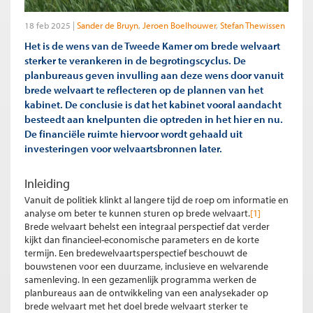
18 feb 2025
Sander de Bruyn
Jeroen Boelhouwer
Stefan Thewissen
Het is de wens van de Tweede Kamer om brede welvaart
sterker te verankeren in de begrotingscyclus. De
planbureaus geven invulling aan deze wens door vanuit
brede welvaart te reflecteren op de plannen van het
kabinet. De conclusie is dat het kabinet vooral aandacht
besteedt aan knelpunten die optreden in het hier en nu.
De financiële ruimte hiervoor wordt gehaald uit
investeringen voor welvaartsbronnen later.
Inleiding
Vanuit de politiek klinkt al langere tijd de roep om informatie en
analyse om beter te kunnen sturen op brede welvaart.
[1]
Brede welvaart behelst een integraal perspectief dat verder
kijkt dan financieel-economische parameters en de korte
termijn. Een bredewelvaartsperspectief beschouwt de
bouwstenen voor een duurzame, inclusieve en welvarende
samenleving. In een gezamenlijk programma werken de
planbureaus aan de ontwikkeling van een analysekader op
brede welvaart met het doel brede welvaart sterker te