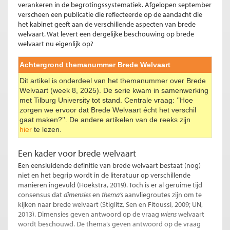
verankeren in de begrotingssystematiek. Afgelopen september
verscheen een publicatie die reflecteerde op de aandacht die
het kabinet geeft aan de verschillende aspecten van brede
welvaart. Wat levert een dergelijke beschouwing op brede
welvaart nu eigenlijk op?
Achtergrond themanummer Brede Welvaart
Dit artikel is onderdeel van het themanummer over Brede
Welvaart (week 8, 2025). De serie kwam in samenwerking
met Tilburg University tot stand. Centrale vraag: ‘’Hoe
zorgen we ervoor dat Brede Welvaart écht het verschil
gaat maken?’’. De andere artikelen van de reeks zijn
hier
te lezen.
Een kader voor brede welvaart
Een eensluidende definitie van brede welvaart bestaat (nog)
niet en het begrip wordt in de literatuur op verschillende
manieren ingevuld (Hoekstra, 2019). Toch is er al geruime tijd
consensus dat
dimensies
en
thema’s
aanvliegroutes zijn om te
kijken naar brede welvaart (Stiglitz, Sen en Fitoussi, 2009; UN,
2013). Dimensies geven antwoord op de vraag
wiens
welvaart
wordt beschouwd. De thema’s geven antwoord op de vraag