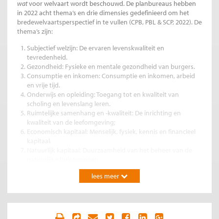
wat
voor welvaart wordt beschouwd. De planbureaus hebben
in 2022 acht thema’s en drie dimensies gedefinieerd om het
bredewelvaartsperspectief in te vullen (CPB, PBL & SCP, 2022). De
thema’s zijn:
Subjectief welzijn: De ervaren levenskwaliteit en
tevredenheid.
Gezondheid: Fysieke en mentale gezondheid van burgers.
Consumptie en inkomen: Consumptie en inkomen, arbeid
en vrije tijd.
Onderwijs en opleiding: Toegang tot en kwaliteit van
scholing en levenslang leren.
Ruimtelijke samenhang en -kwaliteit: De inrichting en
kwaliteit van de leefomgeving;
Economisch kapitaal: Menselijk, fysiek, kennis en financieel
kapitaal.
Natuurlijk kapitaal: Duurzaamheid van het beheer van de
natuurlijke hulpbronnen.
Sociaal kapitaal: Vertrouwen en cohesie binnen de
lees meer
samenleving.
Deze thema’s kunnen worden toegepast op de drie dimensies
van brede welvaart: ‘hier en nu’ (huidige generatie), ‘later’
(toekomstige generaties) en ‘elders’ (effecten op andere