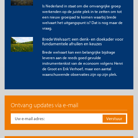
gebied van natuur, internationale samenwerking, klimaat en
Is Nederland in staat om die omvangrijke groep
het onderwijs – al zijn die laatste bezuinigingen in december
werkenden op de juiste plek in te zetten om tot
2024 deels teruggedraaid. Onderwijs en natuurlijk kapitaal zijn
een nieuw groeipad te komen waarbij brede
belangrijke bronnen voor brede welvaart later.
welvaart het uitgangspunt is? Dat is nog maar de
vraag.
Meerdere doelen vergen concrete invulling. Het kabinet wil
bijvoorbeeld de onderwijskwaliteit verhogen en de
Brede Welvaart: een denk- en doekader voor
basisvaardigheden verbeteren, maar financiële middelen, een
fundamentele afruilen en keuzes
uitkomstmaat en een streefwaarde bij dit doel ontbreken. Het
kabinet zet in op natuurherstel, maar in de plannen ontbreken
Brede welvaart kan een belangrijke bijdrage
leveren aan de reeds goed gevulde
streefwaarden of afspraken over welke en hoeveel natuur er
instrumentenkist van de econoom volgens Henri
dan precies hersteld moet worden. Beleidsinstrumenten die dit
de Groot en Erik Verhoef, maar een aantal
doel ondersteunden (zoals de kritische depositiewaarde en de
waarschuwende observaties zijn op zijn plek.
geld beschikbaar in fondsen) zullen worden afgeschaft en
vervangen voor nog uit te werken alternatieven (zoals
bedrijfsspecifieke emissiedoelen) waarbij de juridische
haalbaarheid en politieke uitvoerbaarheid niet gegarandeerd
zijn. Op het gebied van zorg wil het kabinet de gezondheid
Ontvang updates via e-mail
verbeteren en gezondheidsverschillen verkleinen. Concrete
doelen met streefwaarden ontbreken. Hierdoor is het
onduidelijk welke verschillen verkleind moeten worden en
welke maatregelen daarvoor moeten zorgen.
De grote opgaven op het gebied van