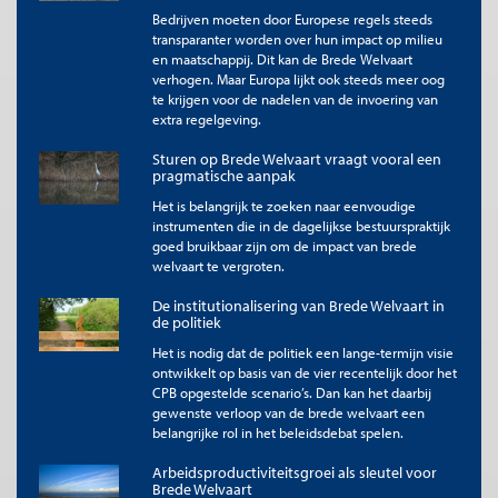
In onze reflectie vanuit brede welvaart concluderen we dat het
Bedrijven moeten door Europese regels steeds
transparanter worden over hun impact op milieu
kabinet de prioriteit legt op de brede welvaart in het "hier en
en maatschappij. Dit kan de Brede Welvaart
nu" in de op Prinsjesdag gepresenteerde plannen.
[3]
Het
verhogen. Maar Europa lijkt ook steeds meer oog
kabinet stelt doelen en neemt maatregelen voor het
te krijgen voor de nadelen van de invoering van
verbeteren van de koopkracht en financiële bestaanszekerheid,
extra regelgeving.
reserveert extra geld voor het aanpakken van knelpunten op
de woningmarkt en neemt maatregelen voor ‘goed
Sturen op Brede Welvaart vraagt vooral een
bestuur’.Hiermee adresseert het kabinet belangrijke
pragmatische aanpak
knelpunten voor de brede welvaart in het hier en nu, op het
Het is belangrijk te zoeken naar eenvoudige
gebied van consumptie en inkomen (armoede), ruimtelijke
instrumenten die in de dagelijkse bestuurspraktijk
kwaliteit (woningbouw) en sociaal kapitaal (vertrouwen). Het
goed bruikbaar zijn om de impact van brede
kabinet neemt daarnaast maatregelen om problematische
welvaart te vergroten.
schulden aan te pakken en verlaagt de financiële drempel tot
zorg, door vanaf 2027 het eigen risico meer dan te halveren en
De institutionalisering van Brede Welvaart in
de maximale eigen bijdrage per behandeling in de medisch-
de politiek
specialistische zorg te verlagen. Sommige van deze
Het is nodig dat de politiek een lange-termijn visie
maatregelen kunnen niet alleen positief zijn voor de brede
ontwikkelt op basis van de vier recentelijk door het
welvaart hier en nu, maar ook voor de brede welvaart later.
CPB opgestelde scenario’s. Dan kan het daarbij
gewenste verloop van de brede welvaart een
Om de extra uitgaven en lastenverlichtingen te bekostigen en
belangrijke rol in het beleidsdebat spelen.
ervoor te zorgen dat de overheidsfinanciën op de korte termijn
binnen de normen van de Economische en Monetaire Unie
Arbeidsproductiviteitsgroei als sleutel voor
(EMU) blijven, kort het kabinet met name op uitgaven op het
Brede Welvaart