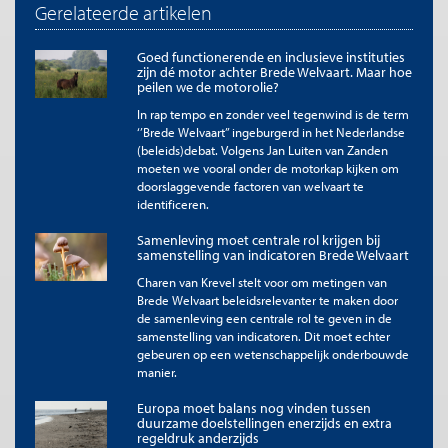
Gerelateerde artikelen
onderwijskwaliteit verhogen en de
basisvaardigheden verbeteren, maar
Goed functionerende en inclusieve instituties
financiële middelen, een uitkomstmaat en
zijn dé motor achter Brede Welvaart. Maar hoe
een streefwaarde bij dit doel ontbreken.
peilen we de motorolie?
In rap tempo en zonder veel tegenwind is de term
Een belangrijk onderscheid van de reflectie op de
‘’Brede Welvaart’’ ingeburgerd in het Nederlandse
kabinetsplannen (CPB, PBL, SCP, 2024) is dat tussen "aandacht
(beleids)debat. Volgens Jan Luiten van Zanden
hebben voor" en "effectiviteit van" beleidsmaatregelen. Het
moeten we vooral onder de motorkap kijken om
kabinet kan beleidsmatige aandacht besteden aan een thema
doorslaggevende factoren van welvaart te
zonder dat het beleid leidt tot effectieve uitkomsten. Om een
identificeren.
uitspraak te doen over de effectiviteit van het beleid moeten er
evenwel studies en analyses liggen die onderbouwd hebben of
Samenleving moet centrale rol krijgen bij
bepaalde maatregelen effectief zijn. Het is op dit moment niet
samenstelling van indicatoren Brede Welvaart
mogelijk om voor alle maatregelen een onderbouwde analyse
Charen van Krevel stelt voor om metingen van
te doen over de effectiviteit. Ook was het beleid vaak nog
Brede Welvaart beleidsrelevanter te maken door
onvoldoende uitgewerkt om tot een uitspraak te komen over
de samenleving een centrale rol te geven in de
de effectiviteit. Tot slot signaleren we ook als een kabinet geen
samenstelling van indicatoren. Dit moet echter
beleidsmatige aandacht geeft aan een bepaald thema,
gebeuren op een wetenschappelijk onderbouwde
bijvoorbeeld omdat het belang alleen woordelijk wordt
manier.
onderschreven zonder dat er beleidsmaatregelen of financiële
reserveringen aan worden verbonden.
Europa moet balans nog vinden tussen
duurzame doelstellingen enerzijds en extra
regeldruk anderzijds
Reflectie vanuit brede welvaart