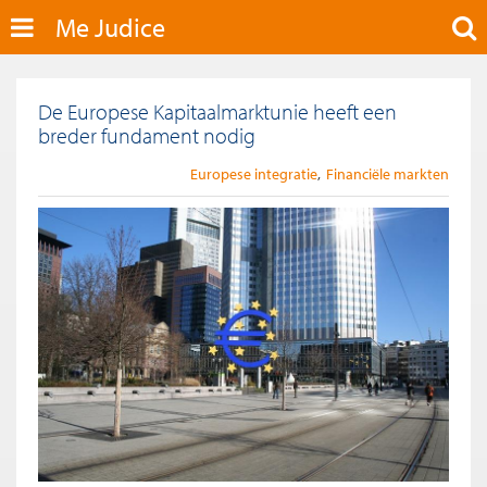
Me Judice
De Europese Kapitaalmarktunie heeft een
breder fundament nodig
Europese integratie
Financiële markten