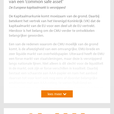
van een ‘common safe asset’
De Europese kapitaalmarkt is versnipperd
De Kapitaalmarkunie komt moeizaam van de grond. Daarbij
betekent het vertrek van het Verenigd Koninkrijk (VK) dat de
kapitaalmarkt van de EU voor een deel uit de EU vertrekt.
Hierdoor is het belang om de CMU verder te ontwikkelen
belangrijker geworden.
Een van de redenen waarom de CMU moeilijk van de grond
komt, is de afwezigheid van een omvangrijke, EMU-brede en
zeer liquide markt van overheidspapier. Uiteraard heeft de EMU
een forse markt van staatsleningen, maar deze is versnipperd
langs nationale lijnen. Niet alleen is dit slecht voor de liquiditeit
in de markt, ook zijn er forse verschillen in kwaliteit. Daarbij
bestaat een schaarste aan AAA-papier en nam het aanbod
daarvan tot voor kort ook nog eens af doordat belangrijke
emittenten met een AAA-rating, te weten Duitsland en
Nederland, een overschot op de begroting kenden. Ook het in
2015 ingezette opkoopprogramma van de ECB leidde ertoe dat
lees meer
de verhandelbare hoeveelheid AAA-papier verder afnam. Een
andere grote AAA-emittent is de Europese investeringsbank,
die eind 2019 voor een bedrag van ruim € 240 miljard aan in
euro gedenomineerde obligaties had uitstaan.
[1]