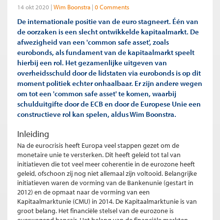
14 okt 2020
Wim Boonstra
0 Comments
De internationale positie van de euro stagneert. Één van
de oorzaken is een slecht ontwikkelde kapitaalmarkt. De
afwezigheid van een 'common safe asset', zoals
eurobonds, als fundament van de kapitaalmarkt speelt
hierbij een rol. Het gezamenlijke uitgeven van
overheidsschuld door de lidstaten via eurobonds is op dit
moment politiek echter onhaalbaar. Er zijn andere wegen
om tot een 'common safe asset' te komen, waarbij
schulduitgifte door de ECB en door de Europese Unie een
constructieve rol kan spelen, aldus Wim Boonstra.
Inleiding
Na de eurocrisis heeft Europa veel stappen gezet om de
monetaire unie te versterken. Dit heeft geleid tot tal van
initiatieven die tot veel meer coherentie in de eurozone heeft
geleid, ofschoon zij nog niet allemaal zijn voltooid. Belangrijke
initiatieven waren de vorming van de Bankenunie (gestart in
2012) en de opmaat naar de vorming van een
Kapitaalmarktunie (CMU) in 2014. De Kapitaalmarktunie is van
groot belang. Het financiële stelsel van de eurozone is