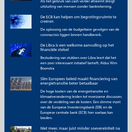
Als het gebruik van cash verder afneemt dreigt
staatsleningen van landen met een AAA-rating en die met een
uitsluiting van mensen zonder bankrekening.
lagere rating loopt dan sterk op, wat tot spanningen in de
eurozone leidt (figuur 3).
De ECB kan helpen om begrotingsruimte te
creëren
Figuur 3: Rente op 10-jaars staatsleningen AAA versus
BBB
De oplossing van de budgettaire gevolgen van de
coronacrisis liggen binnen handbereik.
De Libra is een welkome aanvulling op het
financiële stelsel
Bestudering van stukken over Libra leert dat het
een zeer interessant initiatief betreft. Aldus Wim
Boonstra
Slim Europees beleid maakt financiering van
energietransitie beter betaalbaar
De hoge kosten van de energietransitie en
klimaatverandering leiden tot moeizame discussies
over de verdeling van de kosten. Een slimme inzet
van de Europese Investeringsbank (EIB) en de
Europese centrale bank (ECB) hier soelaas kan
Bron: Macrobond
bieden.
Internationaal belang van de euro stagneert
Niet meer, maar juist minder soevereiniteit na