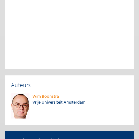
die nationale lijnen ook een diversiteit in kwaliteit laten zien
(figuur 2). Waar staatsleningen van Nederland en Duitsland een
AAA-rating hebben, komt aan de andere kant van het
spectrum die van Griekenland niet verder dan BB-.
Figuur 2: Publieke schuld eurozone naar rating S&P
(bedragen in € miljard)
Auteurs
Wim Boonstra
Vrije Universiteit Amsterdam
Noot: