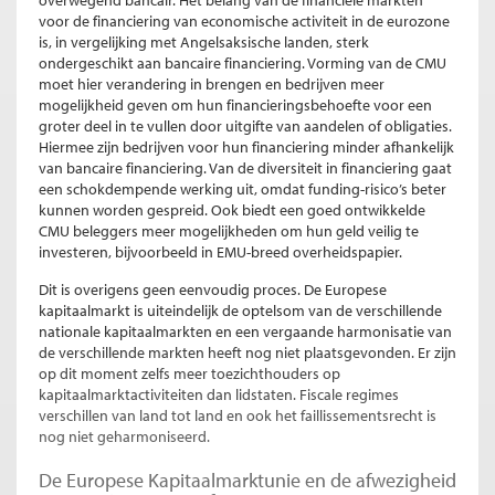
overwegend bancair. Het belang van de financiële markten
voor de financiering van economische activiteit in de eurozone
is, in vergelijking met Angelsaksische landen, sterk
ondergeschikt aan bancaire financiering. Vorming van de CMU
moet hier verandering in brengen en bedrijven meer
mogelijkheid geven om hun financieringsbehoefte voor een
groter deel in te vullen door uitgifte van aandelen of obligaties.
Hiermee zijn bedrijven voor hun financiering minder afhankelijk
van bancaire financiering. Van de diversiteit in financiering gaat
een schokdempende werking uit, omdat funding-risico’s beter
kunnen worden gespreid. Ook biedt een goed ontwikkelde
CMU beleggers meer mogelijkheden om hun geld veilig te
investeren, bijvoorbeeld in EMU-breed overheidspapier.
Dit is overigens geen eenvoudig proces. De Europese
kapitaalmarkt is uiteindelijk de optelsom van de verschillende
nationale kapitaalmarkten en een vergaande harmonisatie van
de verschillende markten heeft nog niet plaatsgevonden. Er zijn
op dit moment zelfs meer toezichthouders op
kapitaalmarktactiviteiten dan lidstaten. Fiscale regimes
verschillen van land tot land en ook het faillissementsrecht is
nog niet geharmoniseerd.
De Europese Kapitaalmarktunie en de afwezigheid