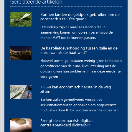
Gerelateerde artikelen
AA of hoger: Oostenrijk, België, Finland, Frankrijk, Duitsland,
Luxemburg, Nederland.
AA- tot BBB: Estland, Ierland, Italië, Letland, Litouwen, Malta, Portugal,
Kunnen landen de geldpers gebruiken om de
coronacrisis te lijf te gaan?
Spanje.
Lager dan BBB: Cyprus, Griekenland. De EU als entiteit heeft een AA
Uiteindelijk zijn er maar zes landen die in
rating.
aanmerking komen om op een verantwoorde
Bron: Standard & Poor’s, via www.trading.com
manier MMT toe te kunnen passen.
De conclusie is dat het AAA-segment eurozone in de
De haat-liefdeverhouding tussen Italië en de
kapitaalmarkt klein en versnipperd is met een mate van
euro: wat als de haat wint?
liquiditeit die veel kleiner is dan die van de Verenigde Staten. De
Hoewel sommige lidstaten weinig lijken te hebben
VS hebben bij S&P op het moment van schrijven een rating van
geprofiteerd van de euro, lijkt uittreding niet de
AA+. Zoals kan worden afgelezen uit figuur 2 heeft in de
oplossing van hun problemen maar deze eerder te
eurozone het segment AA of hoger een omvang van € 5.732
verergeren
miljard. Dit is ongeveer een derde van de Amerikaanse
staatsschuld.
IFRS-9 kan economisch herstel in de weg
zitten
In tijden van onrust lopen spanningen snel op
Banken zullen gemotiveerd worden de
securitisatiemarkt te gebruiken om ongewenste
Een complicerende factor is verder dat er direct grote
fluctuaties door IFRS9 voorzieningen te omzeilen
spanningen tussen de individuele lidstaten van de eurozone
optreden als in tijden van onrust een vlucht naar kwaliteit
Brengt de coronacrisis digitaal
optreedt. Dit gebeurde bijvoorbeeld na de grote financiële crisis
centralebankgeld dichterbij?
en de daarop volgende eurocrisis. Het renteverschil tussen de