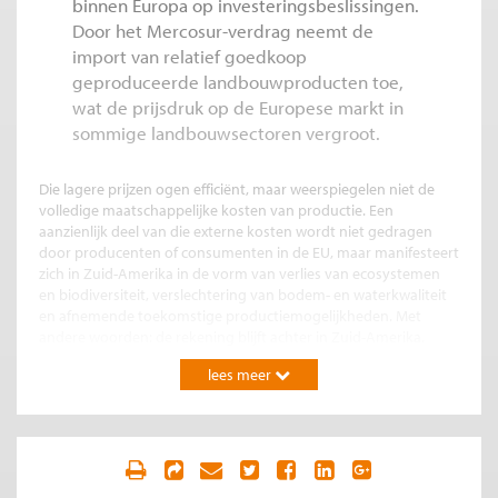
binnen Europa op investeringsbeslissingen.
Door het Mercosur-verdrag neemt de
import van relatief goedkoop
geproduceerde landbouwproducten toe,
wat de prijsdruk op de Europese markt in
sommige landbouwsectoren vergroot.
Die lagere prijzen ogen efficiënt, maar weerspiegelen niet de
volledige maatschappelijke kosten van productie. Een
aanzienlijk deel van die externe kosten wordt niet gedragen
door producenten of consumenten in de EU, maar manifesteert
zich in Zuid-Amerika in de vorm van verlies van ecosystemen
en biodiversiteit, verslechtering van bodem- en waterkwaliteit
en afnemende toekomstige productiemogelijkheden. Met
andere woorden: de rekening blijft achter in Zuid-Amerika.
lees meer
Handel die schade verplaatst
Vrijhandel is geen doel op zich, maar een middel om welvaart te
vergroten. Dat werkt alleen wanneer prijzen een afspiegeling
zijn van de volledige kosten van productie en consumptie. Als
schade aan natuur, water, en klimaat buiten de prijs blijft,
ontstaat welvaartsgroei die vooral op papier efficiënt is. Het