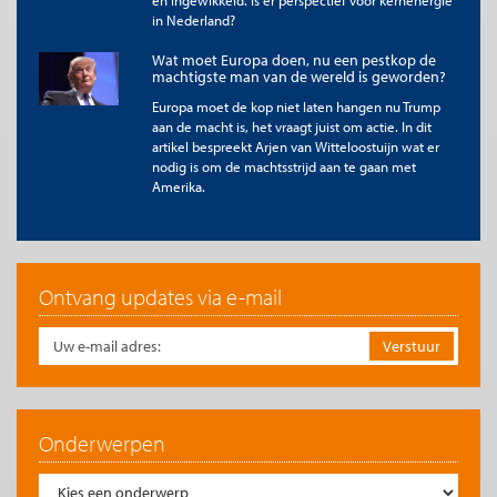
en ingewikkeld. Is er perspectief voor kernenergie
akkoord wil komen.
in Nederland?
Te citeren als
Wat moet Europa doen, nu een pestkop de
Valerie Vossen, “De verborgen kosten van het Mercosur-verdrag”,
Me
machtigste man van de wereld is geworden?
Judice
, 30 januari 2026.
Europa moet de kop niet laten hangen nu Trump
Copyright
aan de macht is, het vraagt juist om actie. In dit
De titel en eerste zinnen van dit artikel mogen zonder toestemming
artikel bespreekt Arjen van Witteloostuijn wat er
worden overgenomen met de bronvermelding
Me Judice
en, indien
nodig is om de machtsstrijd aan te gaan met
online, een link naar het artikel. Volledige overname is slechts beperkt
Amerika.
toegestaan. Voor meer informatie, zie onze
copyright richtlijnen
.
Afbeelding
door '
Matthias Ripp
'
Ontvang updates via e-mail
Onderwerpen