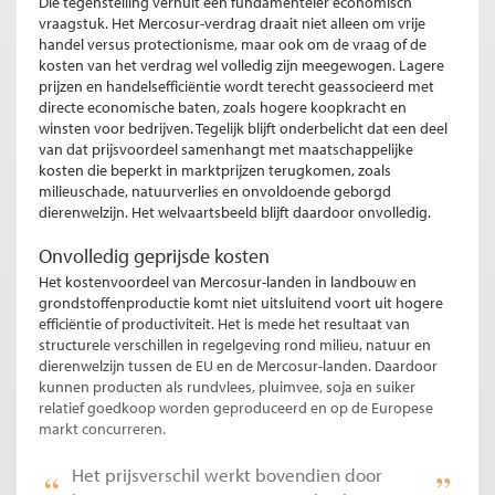
Die tegenstelling verhult een fundamenteler economisch
vraagstuk. Het Mercosur-verdrag draait niet alleen om vrije
handel versus protectionisme, maar ook om de vraag of de
kosten van het verdrag wel volledig zijn meegewogen. Lagere
prijzen en handelsefficiëntie wordt terecht geassocieerd met
directe economische baten, zoals hogere koopkracht en
winsten voor bedrijven. Tegelijk blijft onderbelicht dat een deel
van dat prijsvoordeel samenhangt met maatschappelijke
kosten die beperkt in marktprijzen terugkomen, zoals
milieuschade, natuurverlies en onvoldoende geborgd
dierenwelzijn. Het welvaartsbeeld blijft daardoor onvolledig.
Onvolledig geprijsde kosten
Het kostenvoordeel van Mercosur-landen in landbouw en
grondstoffenproductie komt niet uitsluitend voort uit hogere
efficiëntie of productiviteit. Het is mede het resultaat van
structurele verschillen in regelgeving rond milieu, natuur en
dierenwelzijn tussen de EU en de Mercosur-landen. Daardoor
kunnen producten als rundvlees, pluimvee, soja en suiker
relatief goedkoop worden geproduceerd en op de Europese
markt concurreren.
Het prijsverschil werkt bovendien door