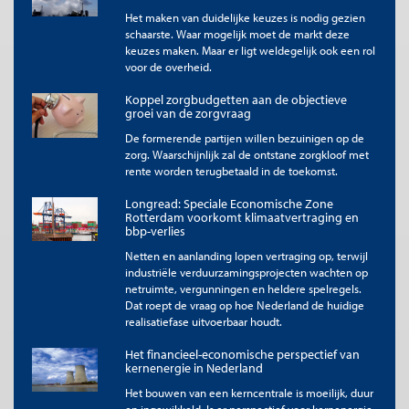
investeringsbeslissingen. Door het Mercosur-verdrag neemt de
Het maken van duidelijke keuzes is nodig gezien
import van relatief goedkoop geproduceerde
schaarste. Waar mogelijk moet de markt deze
landbouwproducten toe, wat de prijsdruk op de Europese
keuzes maken. Maar er ligt weldegelijk ook een rol
markt in sommige landbouwsectoren vergroot. In het publieke
voor de overheid.
debat ligt de nadruk vooral op inkomensverlies bij Europese
boeren; de effecten verschillen echter sterk per sector en per
Koppel zorgbudgetten aan de objectieve
land. Zo worden in Nederland
volgens onderzoek van
groei van de zorgvraag
Wageningen Universiteit
alleen negatieve inkomenseffecten
De formerende partijen willen bezuinigen op de
verwacht bij rundvlees- en kalverbedrijven. Onderbelicht in het
zorg. Waarschijnlijk zal de ontstane zorgkloof met
Europese debat blijft het effect op investeringsbeslissingen in
rente worden terugbetaald in de toekomst.
Europa: als marges krimpen, verschuift de focus nog meer naar
kostenreductie op de korte termijn. De ruimte voor duurzame
Longread: Speciale Economische Zone
investeringen, zoals in dierenwelzijn en emissiereductie, komt
Rotterdam voorkomt klimaatvertraging en
daarmee onder druk te staan, juist in een tijd waarin versnelling
bbp-verlies
nodig is.
Netten en aanlanding lopen vertraging op, terwijl
industriële verduurzamingsprojecten wachten op
Zonder vergelijkbare milieu- en welzijnsnormen is geen sprake
netruimte, vergunningen en heldere spelregels.
van eerlijke concurrentie, maar van een prijsvoordeel dat mede
Dat roept de vraag op hoe Nederland de huidige
ontstaat doordat vervuiling en natuurverlies onvoldoende
realisatiefase uitvoerbaar houdt.
worden beprijsd. De kernvraag is daarom of de
duurzaamheidsprincipes van de EU daadwerkelijk doorwerken
Het financieel-economische perspectief van
op de prijs of slechts goede intenties blijven naast de
kernenergie in Nederland
marktlogica. Tegelijk rijst de vraag of de EU onder druk van de
Het bouwen van een kerncentrale is moeilijk, duur
huidige geopolitieke ontwikkelingen niet te snel tot een