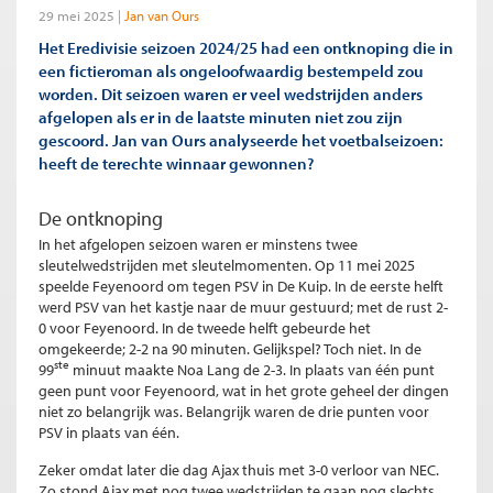
29 mei 2025
Jan van Ours
Het Eredivisie seizoen 2024/25 had een ontknoping die in
een fictieroman als ongeloofwaardig bestempeld zou
worden. Dit seizoen waren er veel wedstrijden anders
afgelopen als er in de laatste minuten niet zou zijn
gescoord. Jan van Ours analyseerde het voetbalseizoen:
heeft de terechte winnaar gewonnen?
De ontknoping
In het afgelopen seizoen waren er minstens twee
sleutelwedstrijden met sleutelmomenten. Op 11 mei 2025
speelde Feyenoord om tegen PSV in De Kuip. In de eerste helft
werd PSV van het kastje naar de muur gestuurd; met de rust 2-
0 voor Feyenoord. In de tweede helft gebeurde het
omgekeerde; 2-2 na 90 minuten. Gelijkspel? Toch niet. In de
ste
99
minuut maakte Noa Lang de 2-3. In plaats van één punt
geen punt voor Feyenoord, wat in het grote geheel der dingen
niet zo belangrijk was. Belangrijk waren de drie punten voor
PSV in plaats van één.
Zeker omdat later die dag Ajax thuis met 3-0 verloor van NEC.
Zo stond Ajax met nog twee wedstrijden te gaan nog slechts