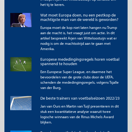
Het voetbalseizoen 2024/25
het tij te keren.
Een overzicht van het seizoen 2024/25 wordt gegeven in Tabel
Wat moet Europa doen, nu een pestkop de
1. Naast het aantal behaalde punten aan het eind van het
machtigste man van de wereld is geworden?
seizoen worden ook de verwachte punten weergegeven,
Europa moet de kop niet laten hangen nu Trump
berekend volgens noteringen van bookmakers (voorafgaand
aan de macht is, het vraagt juist om actie. In dit
aan elke wedstrijd) en volgens de verwachte doelpunten (na
artikel bespreekt Arjen van Witteloostuijn wat er
afloop van elke wedstrijd). Waar in de beschreven voorbeelden
nodig is om de machtsstrijd aan te gaan met
van de wedstrijden Feyenoord-PSV en Groningen-Ajax nogal
Amerika.
forse verschillen bestonden tussen beide berekeningen blijkt
dit over het gehele seizoen genomen wel mee te vallen. PSV
Europese mededingingsregels horen voetbal
heeft niet alleen het hoogste aantal punten maar ook de
spannend te houden
hoogste aantallen verwachte punten.
Een Europese Super League, en daarmee het
bevoordelen van de grote clubs door de UEFA,
Tabel 1. Overzicht Eredivisie 2024/25.
schenden de mededingingsregels, volgens Tsjalle
van der Burg.
De beste trainers van voetbalseizoen 2022/23
Jan van Ours en Martin van Tuijl presenteren in dit
stuk een kwantitatieve analyse waaruit twee
logische winnaars van de Rinus Michels Award
blijken.