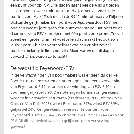
één punt voor op PSV. Drie dagen later speelde Ajax uit tegen
FC Groningen. Na 90 minuten stond Ajax met 2-1 voor. Drie
ste
punten voor Ajax? Toch niet. In de 99
minuut maakte Thijmen
Blokzijl de gelijkmaker. Eén punt voor Ajax waardoor PSV met
nog één wedstrijd te gaan één punt voor stond. Dat bleef zo en
daarmee werd PSV kampioen met één punt voorsprong. Toeval
speelt een grote rol in het voetbal en dat maakt het ook zo’n
leuke sport. Als alles voorspelbaar was zou er niet zoveel
publieke belangstelling voor zijn. Maar, waren de uitslagen
verwacht? En, waren ze terecht?
De wedstrijd Feyenoord-PSV
In de verwachtingen van bookmakers was er geen duidelijke
favoriet. Bij Bet365 waren de noteringen voor een overwinning
van Feyenoord 2,55, voor een overwinning van PSV 2,40 en
voor een gelijkspel 3,90. Die noteringen kunnen omgerekend
worden in verwachte resultaten (Stadtmann, 2006; zie ook: Van
Ours en Van Tuijl, 2023): winst Feyenoord 37%, winst PSV 39%,
gelijkspel 24%. Omgerekend in verwachte punten; voor
Feyenoord 0,37*3+0,24=1,35 en voor PSV 0.39*3+0.24=1,41 voor
PSV. Bij dit evenwicht was een gelijkspel geen verrassing
geweest.