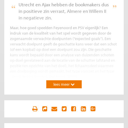
Utrecht en Ajax hebben de bookmakers dus
in positieve zin verrast, Almere en Willem II
in negatieve zin.
Maar, hoe goed speelden Feyenoord en PSV eigenlijk? Een
indruk van de kwaliteit van het spel wordt gegeven door de
zogenaamde verwachte doelpunten (“expected goals”). Een
verwacht doelpunt geeft de geschatte kans weer dat een schot
(of een kopbal) op doel een doelpunt zou zijn. Die geschatte
kans wordt bepaald door een analyse van duizenden schoten
op doel gerelateerd aan de locatie van de schutter (afstand en
positie ten opzichte van het doel), het lichaamsdeel waarmee
een doelpoging wordt gemaakt, het type voorzet en het type
aanval (zie bv. Brechot and Flepp, 2020)).
lees meer
Feyenoord had over de gehele wedstrijd gezien 1,5 verwachte
doelpunten; PSV had er 2,7. De verwachte doelpunten kunnen
omgerekend worden in verwachte wedstrijdresultaten. De
meest simpele manier is een rechtstreekse vergelijking: 2,7 is
veel groter dan 1,5 dus PSV wint. Een meer sophisticated
methode is om te berekenen wat de verdeling is van de
verwachte doelpunten gegeven een gemiddelde van 1,5 en 2.7.
Ook bij een dergelijk groot verschil is er een kleine kans dat