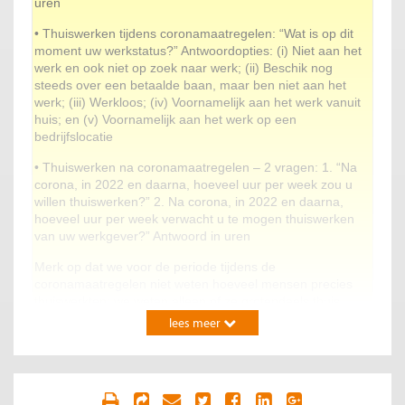
uren
• Thuiswerken tijdens coronamaatregelen: “Wat is op dit
moment uw werkstatus?” Antwoordopties: (i) Niet aan het
werk en ook niet op zoek naar werk; (ii) Beschik nog
steeds over een betaalde baan, maar ben niet aan het
werk; (iii) Werkloos; (iv) Voornamelijk aan het werk vanuit
huis; en (v) Voornamelijk aan het werk op een
bedrijfslocatie
• Thuiswerken na coronamaatregelen – 2 vragen: 1. “Na
corona, in 2022 en daarna, hoeveel uur per week zou u
willen thuiswerken?” 2. Na corona, in 2022 en daarna,
hoeveel uur per week verwacht u te mogen thuiswerken
van uw werkgever?” Antwoord in uren
Merk op dat we voor de periode tijdens de
coronamaatregelen niet weten hoeveel mensen precies
thuiswerkten; we weten alleen of ze grotendeels thuis
werkten. Voor de periode voor en na corona weten we
lees meer
hoeveel uren ze daadwerkelijk thuiswerkten (voor corona)
en willen thuiswerken (na corona) en verwachten te
mogen thuiswerken (na corona). Omdat we ook vragen
naar het aantal uren dat mensen werken, kunnen we die
laatste drie uitkomsten wel vertalen naar het percentage