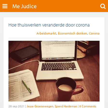
Me Judice
Hoe thuiswerken veranderde door corona
Arbeidsmarkt
Economisch denken
Corona
28 sep 2021
Jesse Groenewegen
Sjoerd Hardeman
0 Comments