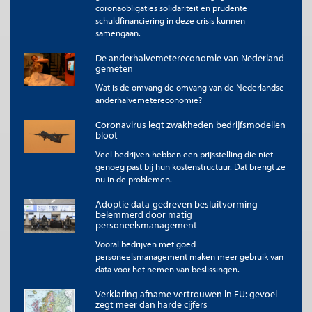
coronaobligaties solidariteit en prudente
vanuit huis kunnen plaatsvinden en de mate waarin kennis
schuldfinanciering in deze crisis kunnen
en vertrouwen tussen mensen bij activiteiten een rol
samengaan.
spelen.
De anderhalvemetereconomie van Nederland
gemeten
Het belang van kennis en vertrouwen tussen mensen is niet in
Wat is de omvang de omvang van de Nederlandse
iedere sector even groot en de mate waarin thuiswerken
anderhalvemetereconomie?
blijvend is verschilt daarom waarschijnlijk tussen sectoren.
Figuur 1 laat zien dat er grote verschillen bestaan tussen
Coronavirus legt zwakheden bedrijfsmodellen
sectoren in zowel de mate waarin thuiswerken technologisch
bloot
mogelijk is (y-as) als de mate waarin kennis en vertrouwen
Veel bedrijven hebben een prijsstelling die niet
tussen mensen een rol spelen (x-as): ze overlappen niet volledig
genoeg past bij hun kostenstructuur. Dat brengt ze
(box 2). Er zijn sectoren waarbinnen technologische
nu in de problemen.
mogelijkheden voor thuiswerken relatief groot zijn en ook
e
kennis en vertrouwen tussen mensen belangrijk (3
kwadrant:
Adoptie data-gedreven besluitvorming
openbaar bestuur en onderwijs). Maar ook sectoren
belemmerd door matig
waarbinnen technologische mogelijkheden voor thuiswerken
personeelsmanagement
relatief klein zijn en kennis en vertrouwen tussen mensen een
Vooral bedrijven met goed
e
relatief kleine rol spelen (1
kwadrant: industrie, horeca, bouw,
personeelsmanagement maken meer gebruik van
groot- en detailhandel). Daarnaast zijn er natuurlijk sectoren
data voor het nemen van beslissingen.
waarbinnen die twee wel samenvallen: binnen informatie &
communicatie, zakelijke dienstverlening en financiële diensten
Verklaring afname vertrouwen in EU: gevoel
e
(2
kwadrant) zijn technologische mogelijkheden voor
zegt meer dan harde cijfers