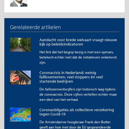
welke beroepen kennis en vertrouwen tussen personen
een belangrijke rol speelt. Hiertoe volgen we grofweg de
aanpak van Avdiu en Nayyar (2020) die, wederom met
behulp van de O*NET-database, hebben vastgesteld in
Gerelateerde artikelen
welke beroepen vertrouwen tussen mensen een
belangrijke rol speelt. Onze aanvulling hierop bestaat eruit
dat we niet alleen kijken naar het belang van vertrouwen
Aandacht voor brede welvaart vraagt nieuwe
tussen mensen maar ook naar het belang van kennis in
kijk op beleidsindicatoren
verschillende beroepen.
Het feit dat het begrip bezig is met een opmars,
betekent echter niet dat de initiatieven onbetwist
Vervolgens koppelen we de classificatie van
zijn.
technologische mogelijkheid tot thuiswerken voor
beroepen en belang van kennis en vertrouwen tussen
Coronacrisis in Nederland: weinig
mensen in beroepen aan de door het CBS gehanteerde
faillissementen, veel stoppers én veel
International Standard Classification of Occupations
startende bedrijven
(ISCO). Hiermee construeren we voor ieder beroep een
De faillissementscijfers zijn historisch laag tijdens
inschatting voor de mate waarin het technologisch
de coronacrisis. Deze cijfers vertellen echter maar
mogelijk is om thuis te werken en de mate waarin kennis
een deel van het verhaal.
en vertrouwen tussen mensen een rol spelen.
Coronaobligaties als collectieve verzekering
Tot slot koppelen we dit aan gegevens van het CBS over
tegen Covid-19
het aantal werkenden in een sector per ISCO-
De Amsterdamse hoogleraar Frank den Butter
geclassificeerd beroep. Met deze informatie weten we per
geeft aan hoe met door de EU gegarandeerde
sector de mate waarin activiteiten technologisch gezien