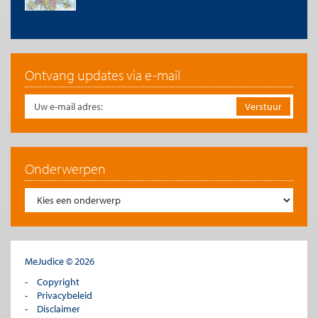
thuiswerken relatief groot en zijn kennis en vertrouwen tussen
mensen minder van belang. En binnen de zorg, de kunst- en
e
cultuursector en overige dienstverlening (4
kwadrant) zijn de
technologische mogelijkheden voor thuiswerken relatief klein
en is kennis en vertrouwen tussen mensen belangrijk. [2]
Ontvang updates via e-mail
Figuur 1. Technologische mogelijkheden en noodzaak
van kennis en vertrouwen tussen mensen gaan niet altijd
samen
Onderwerpen
MeJudice © 2026
Bron: RaboResearch
Copyright
Deze vier kwadranten vertellen ons waar veranderingen in
Privacybeleid
thuiswerkpatronen vooral zullen plaatsvinden. Figuur 2 laat per
Disclaimer