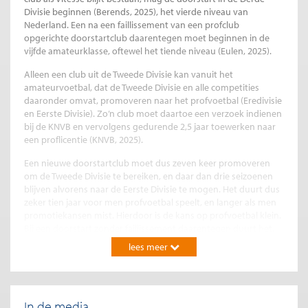
Divisie beginnen (Berends, 2025), het vierde niveau van
Nederland. Een na een faillissement van een profclub
opgerichte doorstartclub daarentegen moet beginnen in de
vijfde amateurklasse, oftewel het tiende niveau (Eulen, 2025).
Alleen een club uit de Tweede Divisie kan vanuit het
amateurvoetbal, dat de Tweede Divisie en alle competities
daaronder omvat, promoveren naar het profvoetbal (Eredivisie
en Eerste Divisie). Zo’n club moet daartoe een verzoek indienen
bij de KNVB en vervolgens gedurende 2,5 jaar toewerken naar
een proflicentie (KNVB, 2025).
Een nieuwe doorstartclub moet dus zeven keer promoveren
om de Tweede Divisie te bereiken, en daar dan drie seizoenen
blijven alvorens naar de Eerste Divisie te mogen. Het duurt dus
zeker tien jaar voor men profvoetbal speelt, en langer als men
promotiekansen mist. Hierdoor is de kans op profvoetbal klein.
Bij een doorstart zonder faillissement daarentegen duurt het,
als men geen promotiekansen mist, vier jaar om de Eerste
lees meer
Divisie te bereiken. Dit maakt de kans op profvoetbal een stuk
groter.
Regels in het buitenland
In de media