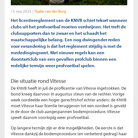
15 sep 2025
Tsjalle van der Burg
Het licentiereglement van de KNVB schiet tekort wanneer
clubs uit het profvoetbal moeten verdwijnen. Het treft de
clubsupporters dan te zwaar en het schaadt het
maatschappelijke belang. Een nog dwingender reden
voor verandering is dat het reglement strijdig is met de
mededingingswet. Met nieuwe regels kan een
doorstartclub van een gevallen profclub binnen een
redelijke termijn weer profvoetbal spelen.
Die situatie rond Vitesse
De KNVB heeft in juli de proflicentie van Vitesse ingetrokken. De
bond kreeg daarvoor in augustus steun van de rechter. Vorige
week oordeelde een hoger gerechtshof echter anders: de KNVB
moet Vitesse haar licentie teruggeven tot een oordeel is geveld
in de door de club aangespannen bodemprocedure. Vitesse
speelt daarom voorlopig weer profvoetbal.
Op langere termijn zijn er drie mogelijkheden. De eerste is dat
Vitesse dankzij de bodemprocedure (en verbeterd gedrag) haar