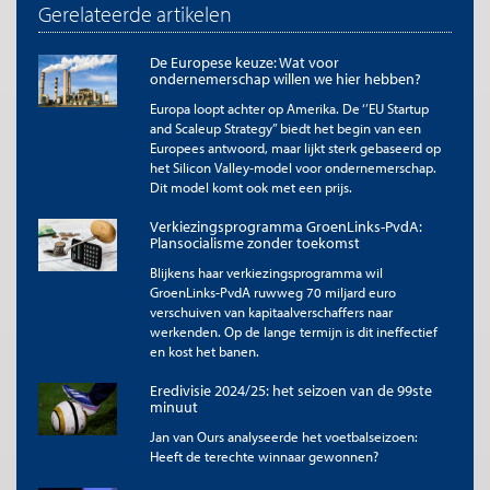
Gerelateerde artikelen
Effecten bij clubs die het profvoetbal moesten
verlaten
De Europese keuze: Wat voor
ondernemerschap willen we hier hebben?
Met het voorstel kan, indien een profclub failliet is gegaan, een
nieuw opgerichte doorstartclub na drie seizoenen met op het
Europa loopt achter op Amerika. De ‘’EU Startup
and Scaleup Strategy’’ biedt het begin van een
veld verdiende promotie, dus wellicht in vier of vijf jaar, op het
Europees antwoord, maar lijkt sterk gebaseerd op
oude niveau terugkeren. De doorstartclub heeft immers geen
het Silicon Valley-model voor ondernemerschap.
schulden meer, maar wel veel supporters en daardoor meer
Dit model komt ook met een prijs.
inkomsten dan andere clubs in lagere divisies. Daarbij kan het
een voordeel zijn een nieuwe eigendomsstructuur te kiezen; zo
Verkiezingsprogramma GroenLinks-PvdA:
zou het helpen om supporters veel zeggenschap te geven
Plansocialisme zonder toekomst
(Hilboesen, 2025). Zo bezien is het, voor bijvoorbeeld een na
Blijkens haar verkiezingsprogramma wil
een eventueel faillissement van Vitesse opgerichte Arnhemse
GroenLinks-PvdA ruwweg 70 miljard euro
doorstartclub, niet onhaalbaar om binnen zes jaar Eredivisie te
verschuiven van kapitaalverschaffers naar
spelen.
werkenden. Op de lange termijn is dit ineffectief
en kost het banen.
Het voorstel heeft ook voordelen in situaties
waarin een profclub (alleen maar) gevaar
Eredivisie 2024/25: het seizoen van de 99ste
minuut
loopt failliet te gaan. In zo’n situatie staat de
lokale overheid al gauw onder druk om
Jan van Ours analyseerde het voetbalseizoen:
Heeft de terechte winnaar gewonnen?
financiële steun te geven.