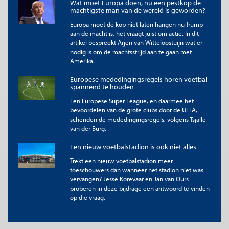
Wat moet Europa doen, nu een pestkop de
Indien een club de proflicentie verliest maar niet failliet gaat,
machtigste man van de wereld is geworden?
kan het eveneens na drie seizoenen met sportief verdiende
Europa moet de kop niet laten hangen nu Trump
promotie op het oude niveau terugkeren. De kans op succes
aan de macht is, het vraagt juist om actie. In dit
hierbij hangt onder meer af van de nog bestaande schulden en
artikel bespreekt Arjen van Witteloostuijn wat er
de eigendomsverhoudingen.
nodig is om de machtsstrijd aan te gaan met
Amerika.
Hoe dan ook, in beide gevallen maken de voorgestelde regels
het makkelijker om het gat in de markt te vullen dat ontstaat
Europese mededingingsregels horen voetbal
als een redelijk populaire profclub omvalt. Dat zal de welvaart
spannend te houden
dan flink doen stijgen. Daarbij profiteren niet alleen de fans van
de gevallen profclub; het hele Nederlandse voetbal heeft baat
Een Europese Super League, en daarmee het
bij een sterke doorstartclub. Ten slotte kan een succesvolle
bevoordelen van de grote clubs door de UEFA,
schenden de mededingingsregels, volgens Tsjalle
doorstart maatschappelijke voordelen bieden.
van der Burg.
Effecten als een profclub failliet dreigt te gaan
Een nieuw voetbalstadion is ook niet alles
Het voorstel heeft ook voordelen in situaties waarin een
Trekt een nieuw voetbalstadion meer
profclub (alleen maar) gevaar loopt failliet te gaan. In zo’n
toeschouwers dan wanneer het stadion niet was
situatie staat de lokale overheid al gauw onder druk om
vervangen? Jesse Korevaar en Jan van Ours
financiële steun te geven. Met de voorgestelde regels wordt die
proberen in deze bijdrage een antwoord te vinden
druk minder. Opnieuw beginnen in de Derde of Vierde Divisie is
op die vraag.
dan een passende straf voor slecht beleid, en supporters en
gemeenteraadsleden zullen die straf eerder accepteren dan het
definitieve einde van de club. Hierdoor kan de overheidssteun