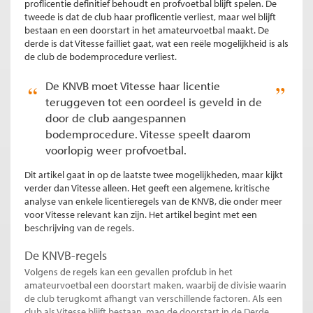
proflicentie definitief behoudt en profvoetbal blijft spelen. De
tweede is dat de club haar proflicentie verliest, maar wel blijft
bestaan en een doorstart in het amateurvoetbal maakt. De
derde is dat Vitesse failliet gaat, wat een reële mogelijkheid is als
de club de bodemprocedure verliest.
De KNVB moet Vitesse haar licentie
teruggeven tot een oordeel is geveld in de
door de club aangespannen
bodemprocedure. Vitesse speelt daarom
voorlopig weer profvoetbal.
Dit artikel gaat in op de laatste twee mogelijkheden, maar kijkt
verder dan Vitesse alleen. Het geeft een algemene, kritische
analyse van enkele licentieregels van de KNVB, die onder meer
voor Vitesse relevant kan zijn. Het artikel begint met een
beschrijving van de regels.
De KNVB-regels
Volgens de regels kan een gevallen profclub in het
amateurvoetbal een doorstart maken, waarbij de divisie waarin
de club terugkomt afhangt van verschillende factoren. Als een
club als Vitesse blijft bestaan, mag de doorstart in de Derde