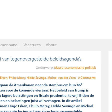
omenpanel
Vacatures
About
 van tegenovergestelde beleidsagenda’s
Onderwerp:
Macro-economische politiek
Erken
Philip Marey
Hidde Sevinga
Michiel van der Veen
0 Comments
e
gaan de Amerikanen naar de stembus om hun 46
zen voor de komende vier jaar. Het beleid van Trump is
p lagere belastingen en fiscale prudentie, terwijl Biden de
n en belastingen juist wil verhogen. In dit artikel
men Hugo Erken, Philip Marey, Hidde Sevinga en Michiel
e economische impact van deze tegenovergestelde