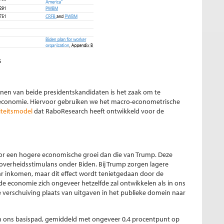
s
nnen van beide presidentskandidaten is het zaak om te
economie. Hiervoor gebruiken we het macro-econometrische
iteitsmodel
dat RaboResearch heeft ontwikkeld voor de
or een hogere economische groei dan die van Trump. Deze
overheidsstimulans onder Biden. Bij Trump zorgen lagere
ar inkomen, maar dit effect wordt tenietgedaan door de
de economie zich ongeveer hetzelfde zal ontwikkelen als in ons
se verschuiving plaats van uitgaven in het publieke domein naar
in ons basispad, gemiddeld met ongeveer 0,4 procentpunt op