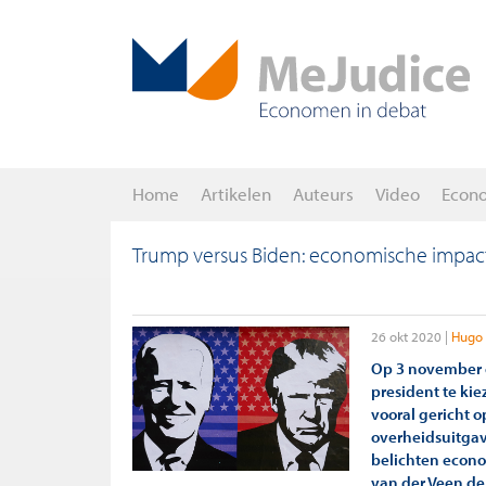
Home
Artikelen
Auteurs
Video
Econ
Trump versus Biden: economische impact
26 okt 2020
Hugo 
Op 3 november 
president te kie
vooral gericht o
overheidsuitgave
belichten econo
van der Veen d