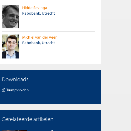
Hidde Sevinga
Rabobank, Utrecht
Michiel van der Veen
Rabobank, Utrecht
Downloads
Trumpvsbiden
Gerelateerde artikelen