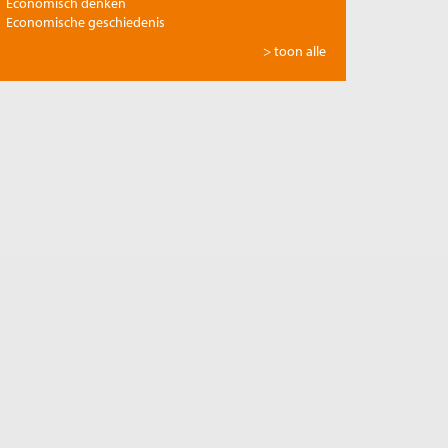
Economisch denken
Economische geschiedenis
Energie
> toon alle
Europese integratie
Filosofie en economie
Financiële markten
Gezondheidszorg
Globalisering
Inkomensongelijkheid
Innovatie
Internationale handel
Jubileumreeks Me Judice
Kunst en cultuur
Landbouw
Macro-economische politiek
Management en organisatie
Marktwerking
Migratie en integratie
Milieu
Monetair beleid
Onderwijs en wetenschap
Ontwikkelingseconomie
Openbare financiën
Pensioen