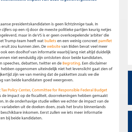
anse presidentskandidaten is geen lichtzinnige taak. In
jfers op een rij door de meeste politieke partijen keurig netjes
geleverd, maar in de VS is er geen overkoepelende ‘arbiter’ die
Het Trump-team heeft wat
bullets
en een weinig concreet
pamflet
n eruit zou kunnen zien. De
website
van Biden bevat veel meer
jd ook een doolhof van informatie waarbij lang niet altijd duidelijk
annen niet eenduidig zijn ontsloten door beide kandidaten,
 speeches, debatten, twitter en de
Begroting
. Een disclaimer
e hebben opgenomen uiteindelijk niet het levenslicht gaat zien of
ertijd zijn we van mening dat de pakketten zoals we die
ing van beide kandidaten goed weergeven.
t
Tax Policy Center
,
Committee for Responsible Federal Budget
 de impact op de fiscaliteit, doorrekeningen hebben gemaakt
. In de onderhavige studie willen we echter de impact van de
variabelen uit de doeken doen, zoals het bruto binnenlands
 beschikbare inkomen. Eerst zullen we iets meer informatie
n bij beide kandidaten.