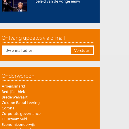
beleid van de vorige eeuw
Ontvang updates via e-mail
Onderwerpen
Arbeidsmarkt
Bedrijfsethiek
Brede Welvaart
Column Raoul Leering
Corona
Corporate governance
Duurzaamheid
Economieonderwijs