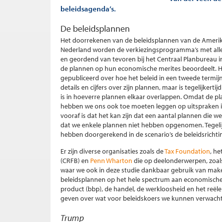
beleidsagenda’s.
De beleidsplannen
Het doorrekenen van de beleidsplannen van de Amerika
Nederland worden de verkiezingsprogramma’s met alle ci
en geordend van tevoren bij het Centraal Planbureau in
de plannen op hun economische merites beoordeelt. 
gepubliceerd over hoe het beleid in een tweede termij
details en cijfers over zijn plannen, maar is tegelijkerti
is in hoeverre plannen elkaar overlappen. Omdat de pl
hebben we ons ook toe moeten leggen op uitspraken in
vooraf is dat het kan zijn dat een aantal plannen die w
dat we enkele plannen niet hebben opgenomen. Tegelijk
hebben doorgerekend in de scenario’s de beleidsricht
Er zijn diverse organisaties zoals de
Tax Foundation
, he
(CRFB) en
Penn Wharton
die op deelonderwerpen, zoals
waar we ook in deze studie dankbaar gebruik van maken
beleidsplannen op het hele spectrum aan economische 
product (bbp), de handel, de werkloosheid en het reële
geven over wat voor beleidskoers we kunnen verwachte
Trump