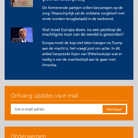
waarden, maar handelt verdeeld.
De formerende partijen willen bezuinigen op de
zorg. Waarschijnlijk zal de ontstane zorgkloof met
Deze crisis raakt aan een dieper probleem. De EU presenteert
rente worden terugbetaald in de toekomst.
zich graag als morele autoriteit, maar mist de politieke eenheid
om die moraal collectief te dragen, terwijl de geopolitieke
Wat moet Europa doen, nu een pestkop de
werkelijkheid steeds meer wordt gedomineerd door macht en
machtigste man van de wereld is geworden?
economische druk. Zoals ook door onderzoekers verbonden
Europa moet de kop niet laten hangen nu Trump
aan de
London School of Economics
is benadrukt, staat het
aan de macht is, het vraagt juist om actie. In dit
traditionele zelfbeeld van de EU als normatieve macht onder
artikel bespreekt Arjen van Witteloostuijn wat er
druk. Waarden behouden alleen betekenis wanneer zij
nodig is om de machtsstrijd aan te gaan met
strategisch kunnen worden gedragen. Interne verdeeldheid
Amerika.
maakt dat steeds moeilijker: Europa spreekt in waarden, maar
handelt verdeeld.
Marktstabiliteit als gezamenlijk anker
Opvallend was dat in januari 2026 niet diplomatieke
Ontvang updates via e-mail
verklaringen, maar financiële markten de druk tot de-escalatie
vergrootten. De daaropvolgende
tariefdreigingen veroorzaakten onrust op de beurzen
en zetten de euro onder druk. Pas toen duidelijk werd dat
verdere escalatie ook economisch schadelijk zou zijn, werd de
toon in Washington merkbaar gematigder
na intensief
overleg
binnen NAVO-verband
waarbij
Mark Rutte
een belangrijke
Onderwerpen