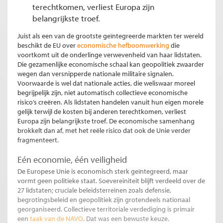
terechtkomen, verliest Europa zijn
belangrijkste troef.
Juist als een van de grootste geïntegreerde markten ter wereld
beschikt de EU over
economische hefboomwerking
die
voortkomt uit de onderlinge verwevenheid van haar lidstaten.
Die gezamenlijke economische schaal kan geopolitiek zwaarder
wegen dan versnipperde nationale militaire signalen.
Voorwaarde is wel dat nationale acties, die weliswaar moreel
begrijpelijk zijn, niet automatisch collectieve economische
risico’s creëren. Als lidstaten handelen vanuit hun eigen morele
gelijk terwijl de kosten bij anderen terechtkomen, verliest
Europa zijn belangrijkste troef. De economische samenhang
brokkelt dan af, met het reële risico dat ook de Unie verder
fragmenteert.
Eén economie, één veiligheid
De Europese Unie is economisch sterk geïntegreerd, maar
vormt geen politieke staat. Soevereiniteit blijft verdeeld over de
27 lidstaten; cruciale beleidsterreinen zoals defensie,
begrotingsbeleid en geopolitiek zijn grotendeels nationaal
georganiseerd. Collectieve territoriale verdediging is primair
een
taak van de NAVO
. Dat was een bewuste keuze.