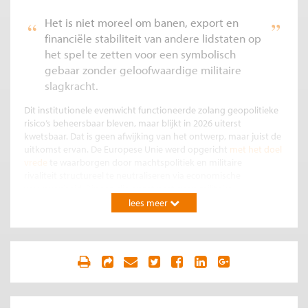
Het is niet moreel om banen, export en
financiële stabiliteit van andere lidstaten op
het spel te zetten voor een symbolisch
gebaar zonder geloofwaardige militaire
slagkracht.
Dit institutionele evenwicht functioneerde zolang geopolitieke
risico’s beheersbaar bleven, maar blijkt in 2026 uiterst
kwetsbaar. Dat is geen afwijking van het ontwerp, maar juist de
uitkomst ervan. De Europese Unie werd opgericht
met het doel
vrede
te waarborgen door machtspolitiek en militaire
rivaliteit structureel
te neutraliseren via economische
verwevenheid. Binnen die opzet past geen militaire
grootmachtrol. Europa’s kracht ligt van meet af aan in
lees meer
economische schaal, markttoegang, handelsrelaties en
gemeenschappelijke regels.
Moreel gelijk, maar tegen welke prijs?
De crisis rond Groenland laat zien hoe dit model onder druk
komt te staan zodra nationale morele keuzes directe
economische gevolgen krijgen. In januari besloten enkele