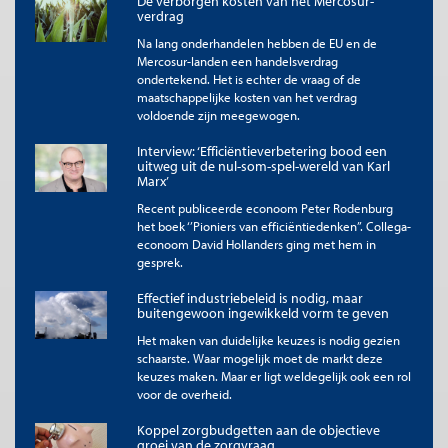
De verborgen kosten van het Mercosur-
verdrag
Solidariteit of gijzeling?
Na lang onderhandelen hebben de EU en de
Voor landen als Italië, die expliciet geen militairen stuurden, was
Mercosur-landen een handelsverdrag
deze gang van zaken
onhoudbaar.
De Italiaanse
ondertekend. Het is echter de vraag of de
defensieminister Guido Crosetto
bekritiseerde
de inzet als
maatschappelijke kosten van het verdrag
strategisch zinloos: te klein om militair effect te hebben, maar
voldoende zijn meegewogen.
groot genoeg om economische escalatie uit te lokken. Wat
voor sommigen solidariteit heette, voelde voor anderen als
Interview: ‘Efficiëntieverbetering bood een
onnodige escalatie.
uitweg uit de nul-som-spel-wereld van Karl
Marx’
Die kritiek was niet cynisch, maar rationeel. Het is niet moreel
Recent publiceerde econoom Peter Rodenburg
om banen, export en financiële stabiliteit van andere lidstaten
het boek ‘’Pioniers van efficiëntiedenken’’. Collega-
op het spel te zetten voor een symbolisch gebaar zonder
econoom David Hollanders ging met hem in
geloofwaardige militaire slagkracht. Hier botsen twee
gesprek.
opvattingen van solidariteit: de ene volgt het morele voortouw
van enkelen, de andere vermijdt acties die de welvaart van
Effectief industriebeleid is nodig, maar
anderen ondermijnen. De EU beschikt over geen effectief
buitengewoon ingewikkeld vorm te geven
institutioneel mechanisme om dit conflict te beslechten.
Het maken van duidelijke keuzes is nodig gezien
schaarste. Waar mogelijk moet de markt deze
Waarden behouden alleen betekenis
keuzes maken. Maar er ligt weldegelijk ook een rol
wanneer zij strategisch kunnen worden
voor de overheid.
gedragen. Interne verdeeldheid maakt dat
Koppel zorgbudgetten aan de objectieve
steeds moeilijker: Europa spreekt in
groei van de zorgvraag