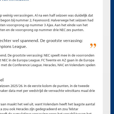
p weinig verrassingen. Al na een half seizoen was duidelijk dat
begon bij nummer 2, Feyenoord. Halverwege het seizoen had
unten voorsprong op nummer 3 Ajax. Aan het einde van het
nten en de voorsprong op nummer drie NEC zes punten.
 echter wel spannend. De grootste verrassing:
mpions League.
nnend. De grootste verrassing: NEC speelt mee in de voorronden
t NEC in de Europa League. FC Twente en AZ gaan in de Europa
ee met de Conference League. Heracles, NAC en Volendam spelen
el
seizoen 2025/26. In de eerste kolom de punten, in de tweede
aker data met per wedstrijd de verwachte winstkans maal drie
aan maakt het wel uit, want Volendam heeft het laagste aantal
 zou ook Heracles zijn gedegradeerd en zou Telstar
eft de cumulatieve verrassing weer: het verschil tussen het