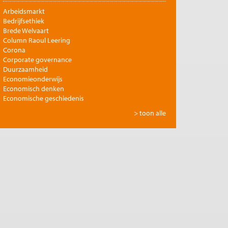
Arbeidsmarkt
Bedrijfsethiek
Brede Welvaart
Column Raoul Leering
Corona
Corporate governance
Duurzaamheid
Economieonderwijs
Economisch denken
Economische geschiedenis
Energie
> toon alle
Europese integratie
Filosofie en economie
Financiële markten
Gezondheidszorg
Globalisering
Inkomensongelijkheid
Innovatie
Internationale handel
Jubileumreeks Me Judice
Kunst en cultuur
Landbouw
Macro-economische politiek