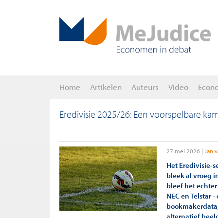
Home
Artikelen
Auteurs
Video
Econ
Eredivisie 2025/26: Een voorspelbare k
27 mei 2026
Jan 
Het Eredivisie-
bleek al vroeg 
bleef het echte
NEC en Telstar -
bookmakerdata, 
alternatief beel