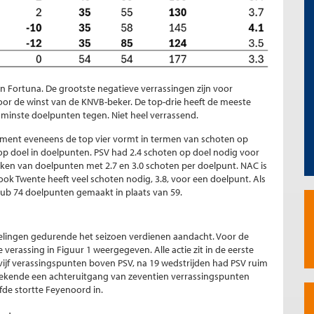
en Fortuna. De grootste negatieve verrassingen zijn voor
oor de winst van de KNVB-beker. De top-drie heeft de meeste
minste doelpunten tegen. Niet heel verrassend.
sement eveneens de top vier vormt in termen van schoten op
op doel in doelpunten. PSV had 2.4 schoten op doel nodig voor
maken van doelpunten met 2.7 en 3.0 schoten per doelpunt. NAC is
ook Twente heeft veel schoten nodig, 3.8, voor een doelpunt. Als
club 74 doelpunten gemaakt in plaats van 59.
kkelingen gedurende het seizoen verdienen aandacht. Voor de
 verassing in Figuur 1 weergegeven. Alle actie zit in de eerste
vijf verassingspunten boven PSV, na 19 wedstrijden had PSV ruim
ekende een achteruitgang van zeventien verrassingspunten
fde stortte Feyenoord in.