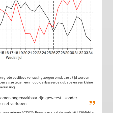
n grote positieve verrassing zorgen omdat ze altijd worden
en als ze tegen een hoog-geklasseerde club spelen een kleine
verrassing.
nomen ongenaakbaar zijn geweest - zonder
n niet verlopen.
en van seizoen 2025/26. Bovenaan staat de wedstrijd PSV-Telstar