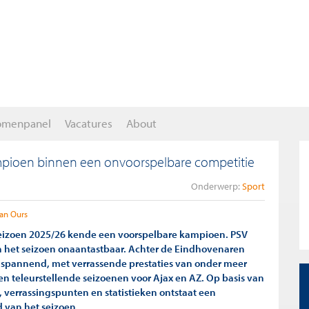
omenpanel
Vacatures
About
ampioen binnen een onvoorspelbare competitie
Onderwerp:
Sport
van Ours
seizoen 2025/26 kende een voorspelbare kampioen. PSV
in het seizoen onaantastbaar. Achter de Eindhovenaren
r spannend, met verrassende prestaties van onder meer
 en teleurstellende seizoenen voor Ajax en AZ. Op basis van
verrassingspunten en statistieken ontstaat een
d van het seizoen.