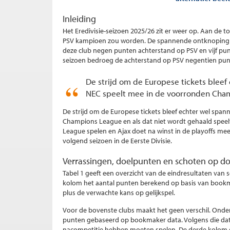
Inleiding
Het Eredivisie-seizoen 2025/26 zit er weer op. Aan de to
PSV kampioen zou worden. De spannende ontknoping 
deze club negen punten achterstand op PSV en vijf p
seizoen bedroeg de achterstand op PSV negentien pu
De strijd om de Europese tickets bleef
NEC speelt mee in de voorronden Cha
De strijd om de Europese tickets bleef echter wel spa
Champions League en als dat niet wordt gehaald speel
League spelen en Ajax doet na winst in de playoffs m
volgend seizoen in de Eerste Divisie.
Verrassingen, doelpunten en schoten op do
Tabel 1 geeft een overzicht van de eindresultaten van 
kolom het aantal punten berekend op basis van bookm
plus de verwachte kans op gelijkspel.
Voor de bovenste clubs maakt het geen verschil. Onder
punten gebaseerd op bookmaker data. Volgens die data
nacompetitie hebben moeten spelen. De derde kolom ge