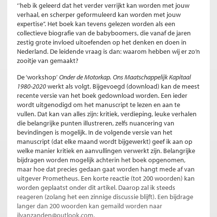
‘’heb ik geleerd dat het verder verrijkt kan worden met jouw
verhaal, en scherper geformuleerd kan worden met jouw
expertise’’. Het boek kan tevens gelezen worden als een
collectieve biografie van de babyboomers, die vanaf de jaren
zestig grote invloed uitoefenden op het denken en doen in
Nederland. De leidende vraag is dan: waarom hebben wij er zo’n
zooitje van gemaakt?
De ‘workshop’
Onder de Motorkap. Ons Maatschappelijk Kapitaal
1980-2020
werkt als volgt. Bijgevoegd (download)
kan de meest
recente versie van het boek gedownload worden. Een ieder
wordt uitgenodigd om het manuscript te lezen en aan te
vullen. Dat kan van alles zijn: kritiek, verdieping, leuke verhalen
die belangrijke punten illustreren, zelfs nuancering van
bevindingen is mogelijk. In de volgende versie van het
manuscript (dat elke maand wordt bijgewerkt) geef ik aan op
welke manier kritiek en aanvullingen verwerkt zijn. Belangrijke
bijdragen worden mogelijk achterin het boek opgenomen,
maar hoe dat precies gedaan gaat worden hangt mede af van
uitgever Prometheus. Een korte reactie (tot 200 woorden) kan
worden geplaatst onder dit artikel. Daarop zal ik steeds
reageren (zolang het een zinnige discussie blijft). Een bijdrage
langer dan 200 woorden kan gemaild worden naar
jlvanzanden@outlook.com.