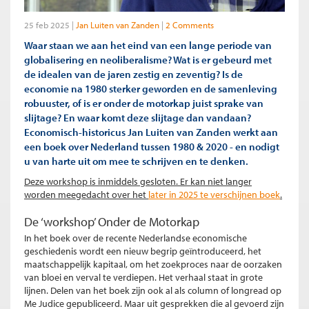
25 feb 2025
Jan Luiten van Zanden
2 Comments
Waar staan we aan het eind van een lange periode van
globalisering en neoliberalisme? Wat is er gebeurd met
de idealen van de jaren zestig en zeventig? Is de
economie na 1980 sterker geworden en de samenleving
robuuster, of is er onder de motorkap juist sprake van
slijtage? En waar komt deze slijtage dan vandaan?
Economisch-historicus Jan Luiten van Zanden werkt aan
een boek over Nederland tussen 1980 & 2020 - en nodigt
u van harte uit om mee te schrijven en te denken.
Deze workshop is inmiddels gesloten. Er kan niet langer
worden meegedacht over het
later in 2025 te verschijnen boek
.
De ‘workshop’ Onder de Motorkap
In het boek over de recente Nederlandse economische
geschiedenis wordt een nieuw begrip geïntroduceerd, het
maatschappelijk kapitaal, om het zoekproces naar de oorzaken
van bloei en verval te verdiepen. Het verhaal staat in grote
lijnen. Delen van het boek zijn ook al als column of longread op
Me Judice gepubliceerd. Maar uit gesprekken die al gevoerd zijn