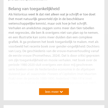
Belang van toegankelijkheid
Als historicus weet ik dat niet alleen wat je schrijft er toe doet
(het moet natuurlijk geworteld zijn in de beschikbare
wetenschappelijke kennis), maar ook hoe je het schrijft.
Verhalen en anekdotes zeggen soms meer dan tien tabellen
met regressies, die ben ik overigens niet van plan op te nemen,
en een illustratie kan soms meer duiden dan een complexe
grafiek. Ik ga proberen het boek toegankelijk te maken, met als
voorbeeld het recente boek over gender-ongelijkheid: Dochters
van Lucy, De geschiedenis van de vrouw-manverhouding vanaf
de eerste vrouw (Prometheus, 2024). Dat is door critici geprezen
om zijn toegankelijkheid en mooie verhalen. Het boek over de
periode 1980-2020 sluit overigens een door mij geschreven
serie boeken over de Nederlandse economie in de afgelopen
duizend jaar af, waaronder
Pioneers of Capitalism
(met Maarten
Prak) over de periode 1000-1800,
Nederland 1780-1914
(met
Arthur van Riel) en
Een klein land in de twintigste eeuw
(uit 1997).
Een nog niet uitgewerkt slothoofdstuk gaat ook over de
lees meer
gevolgen van deze diagnose voor beleid, voor ons ideologisch
denken over staat en markt en hoe daar in de post-liberale
wereld die we nu betreden mee om te gaan. Dat zijn grote