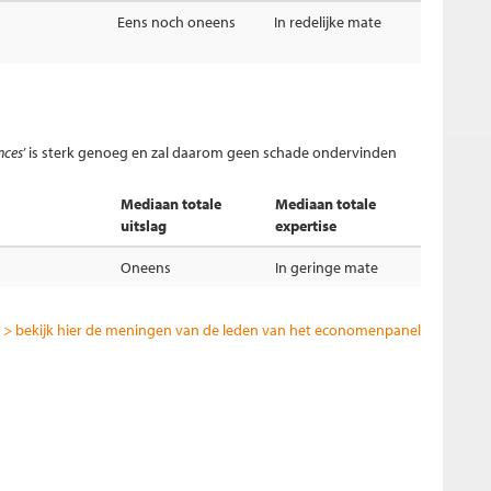
Eens noch oneens
In redelijke mate
nces
’ is sterk genoeg en zal daarom geen schade ondervinden
Mediaan totale
Mediaan totale
uitslag
expertise
Oneens
In geringe mate
> bekijk hier de meningen van de leden van het economenpanel