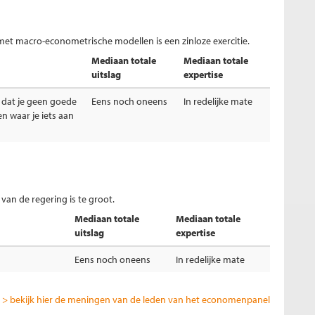
et macro-econometrische modellen is een zinloze exercitie.
Mediaan totale
Mediaan totale
uitslag
expertise
 dat je geen goede
Eens noch oneens
In redelijke mate
 waar je iets aan
an de regering is te groot.
Mediaan totale
Mediaan totale
uitslag
expertise
Eens noch oneens
In redelijke mate
> bekijk hier de meningen van de leden van het economenpanel