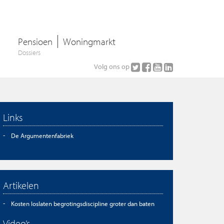
Pensioen
Woningmarkt
Dossiers
Volg ons op
Links
De Argumentenfabriek
Artikelen
Kosten loslaten begrotingsdiscipline groter dan baten
Video’s