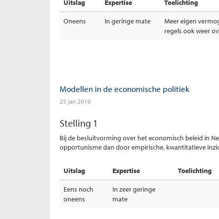
Uitslag
Expertise
Toelichting
Oneens
In geringe mate
Meer eigen vermoge
regels ook weer o
Modellen in de economische politiek
25 jan 2016
Stelling 1
Bij de besluitvorming over het economisch beleid in Ned
opportunisme dan door empirische, kwantitatieve inz
Uitslag
Expertise
Toelichting
Eens noch
In zeer geringe
oneens
mate