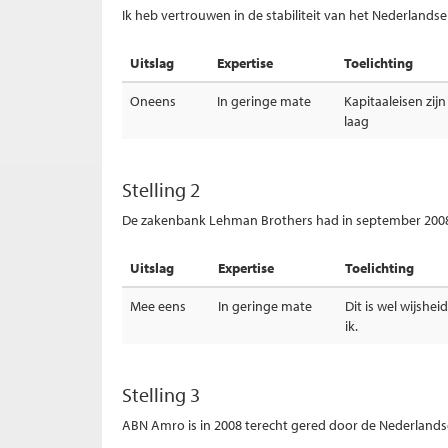
Ik heb vertrouwen in de stabiliteit van het Nederlandse
Uitslag
Expertise
Toelichting
Oneens
In geringe mate
Kapitaaleisen zij
laag
Stelling 2
De zakenbank Lehman Brothers had in september 200
Uitslag
Expertise
Toelichting
Mee eens
In geringe mate
Dit is wel wijshei
ik.
Stelling 3
ABN Amro is in 2008 terecht gered door de Nederlands