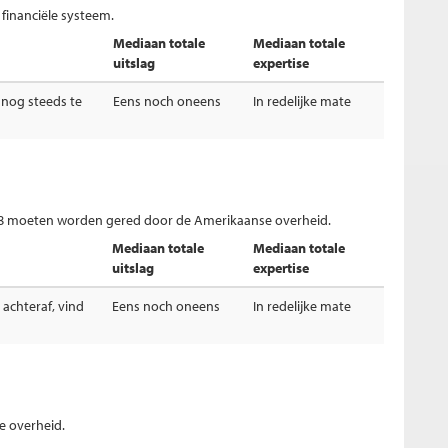
 financiële systeem.
Mediaan totale
Mediaan totale
uitslag
expertise
n nog steeds te
Eens noch oneens
In redelijke mate
8 moeten worden gered door de Amerikaanse overheid.
Mediaan totale
Mediaan totale
uitslag
expertise
d achteraf, vind
Eens noch oneens
In redelijke mate
e overheid.