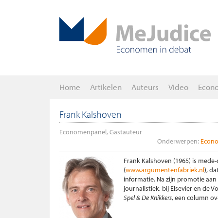
Home
Artikelen
Auteurs
Video
Econ
Frank Kalshoven
Economenpanel, Gastauteur
Onderwerpen:
Econo
Frank Kalshoven (1965) is mede-
(
www.argumentenfabriek.nl
), d
informatie. Na zijn promotie aan
journalistiek, bij Elsevier en de 
Spel & De Knikkers
, een column ov