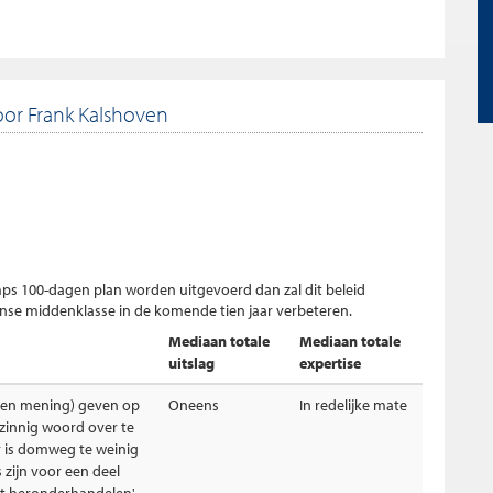
or Frank Kalshoven
mps 100-dagen plan worden uitgevoerd dan zal dit beleid
anse middenklasse in de komende tien jaar verbeteren.
Mediaan totale
Mediaan totale
uitslag
expertise
geen mening) geven op
Oneens
In redelijke mate
n zinnig woord over te
r is domweg te weinig
 zijn voor een deel