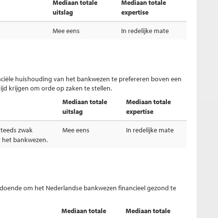
Mediaan totale
Mediaan totale
uitslag
expertise
Mee eens
In redelijke mate
nanciële huishouding van het bankwezen te prefereren boven een
jd krijgen om orde op zaken te stellen.
Mediaan totale
Mediaan totale
uitslag
expertise
steeds zwak
Mee eens
In redelijke mate
r het bankwezen.
oldoende om het Nederlandse bankwezen financieel gezond te
Mediaan totale
Mediaan totale