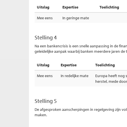
Uitslag
Expertise
Toelichting
Mee eens
In geringe mate
Stelling 4
Na een bankencrisis is een snelle aanpassing in de fi
geleidelijke aanpak waarbij banken meerdere jaren de ti
Uitslag
Expertise
Toelichting
Mee eens
In redelijke mate
Europa heeft nog 
herstel, mede doo
Stelling 5
De afgesproken aanscherpingen in regelgeving zijn v
maken.