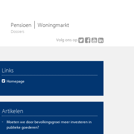
Pensioen
Woningmarkt
Dossiers
Volg ons op
Links
Homepage
Artikelen
Moeten we door bevolkingsgroei meer investeren in
publieke goederen?