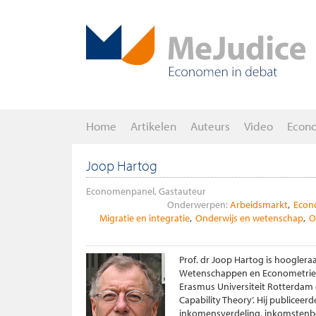
Home
Artikelen
Auteurs
Video
Econ
Joop Hartog
Economenpanel, Gastauteur
Onderwerpen:
Arbeidsmarkt
Econ
Migratie en integratie
Onderwijs en wetenschap
O
Prof. dr Joop Hartog is hoogler
Wetenschappen en Econometrie v
Erasmus Universiteit Rotterdam o
Capability Theory’. Hij publiceer
inkomensverdeling, inkomstenbela