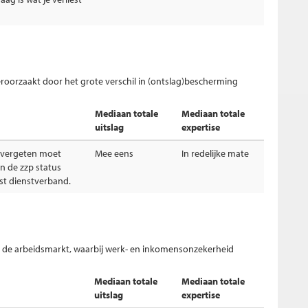
eroorzaakt door het grote verschil in (ontslag)bescherming
Mediaan totale
Mediaan totale
uitslag
expertise
 vergeten moet
Mee eens
In redelijke mate
n de zzp status
st dienstverband.
an de arbeidsmarkt, waarbij werk- en inkomensonzekerheid
Mediaan totale
Mediaan totale
uitslag
expertise