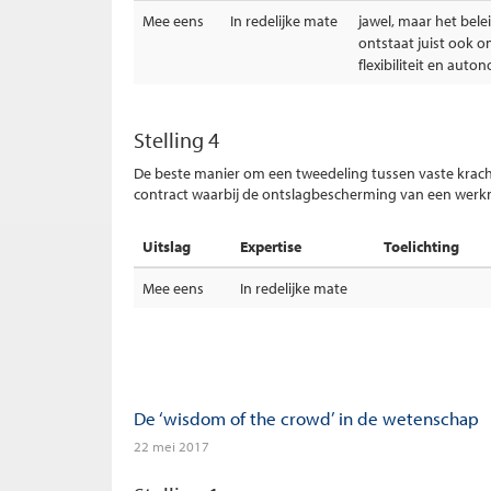
Mee eens
In redelijke mate
jawel, maar het bel
ontstaat juist ook
flexibiliteit en auto
Stelling 4
De beste manier om een tweedeling tussen vaste krach
contract waarbij de ontslagbescherming van een werkne
Uitslag
Expertise
Toelichting
Mee eens
In redelijke mate
De ‘wisdom of the crowd’ in de wetenschap
22 mei 2017