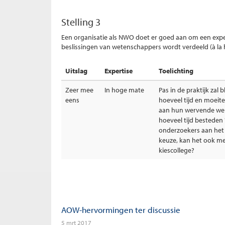
Stelling 3
Een organisatie als NWO doet er goed aan om een exper
beslissingen van wetenschappers wordt verdeeld (à la h
Uitslag
Expertise
Toelichting
Zeer mee
In hoge mate
Pas in de praktijk zal 
eens
hoeveel tijd en moeit
aan hun wervende web
hoeveel tijd besteden
onderzoekers aan het
keuze, kan het ook me
kiescollege?
AOW-hervormingen ter discussie
5 mrt 2017