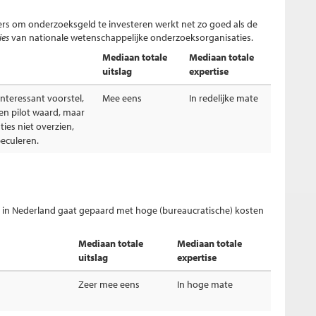
s om onderzoeksgeld te investeren werkt net zo goed als de
ies
van nationale wetenschappelijke onderzoeksorganisaties.
Mediaan totale
Mediaan totale
uitslag
expertise
interessant voorstel,
Mee eens
In redelijke mate
n pilot waard, maar
ies niet overzien,
eculeren.
k in Nederland gaat gepaard met hoge (bureaucratische) kosten
Mediaan totale
Mediaan totale
uitslag
expertise
Zeer mee eens
In hoge mate