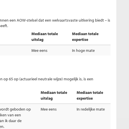
nnen een AOW-stelsel dat een welvaartsvaste uitkering biedt – is
eeft.
Mediaan totale
Mediaan totale
uitslag
expertise
Mee eens
In hoge mate
n op 65 op (actuarieel neutrale wijze) mogelijk is, is een
Mediaan totale
Mediaan totale
uitslag
expertise
 wordt geboden op
Mee eens
In redelijke mate
ijken van een
an ik daar de
en.