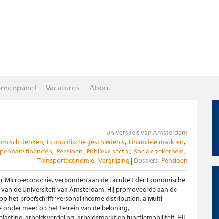
omenpanel
Vacatures
About
Universiteit van Amsterdam
omisch denken
Economische geschiedenis
Financiële markten
penbare financiën
Pensioen
Publieke sector
Sociale zekerheid
Transporteconomie
Vergrijzing
Dossiers:
Pensioen
aar Micro-economie, verbonden aan de Faculteit der Economische
an de Universiteit van Amsterdam. Hij promoveerde aan de
p het proefschrift ‘Personal Income distribution, a Multi
de onder meer op het terrein van de beloning,
sting, arbeidsverdeling, arbeidsmarkt en functiemobiliteit. Hij