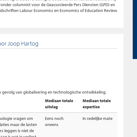
ronder columnist voor de Geassocieerde Pers Diensten (GPD) en
tijdschriften Labour Economics en Economics of Education Review.
oor Joop Hartog
jk gevolg van globalisering en technologische ontwikkeling.
Mediaan totale
Mediaan totale
uitslag
expertise
hnologie vragen om
Eens noch
In redelijke mate
aties maar de lasten
oneens
s leggen is niet de
aag is wat je verliest