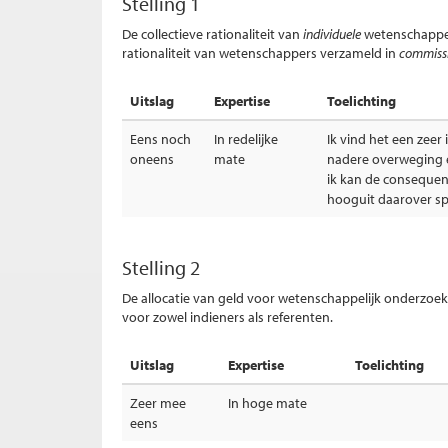
Stelling 1
De collectieve rationaliteit van
individuele
wetenschapper
rationaliteit van wetenschappers verzameld in
commiss
Uitslag
Expertise
Toelichting
Eens noch
In redelijke
Ik vind het een zeer 
oneens
mate
nadere overweging e
ik kan de consequent
hooguit daarover sp
Stelling 2
De allocatie van geld voor wetenschappelijk onderzoe
voor zowel indieners als referenten.
Uitslag
Expertise
Toelichting
Zeer mee
In hoge mate
eens