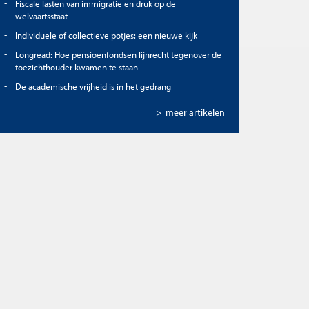
Fiscale lasten van immigratie en druk op de
welvaartsstaat
Individuele of collectieve potjes: een nieuwe kijk
Longread: Hoe pensioenfondsen lijnrecht tegenover de
toezichthouder kwamen te staan
De academische vrijheid is in het gedrang
> meer artikelen