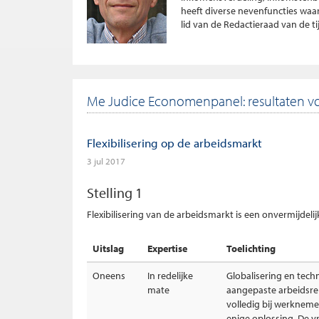
heeft diverse nevenfuncties waa
lid van de Redactieraad van de 
Me Judice Economenpanel: resultaten v
Flexibilisering op de arbeidsmarkt
3 jul 2017
Stelling 1
Flexibilisering van de arbeidsmarkt is een onvermijdeli
Uitslag
Expertise
Toelichting
Oneens
In redelijke
Globalisering en tec
mate
aangepaste arbeidsrel
volledig bij werknemer
enige oplossing. De vr