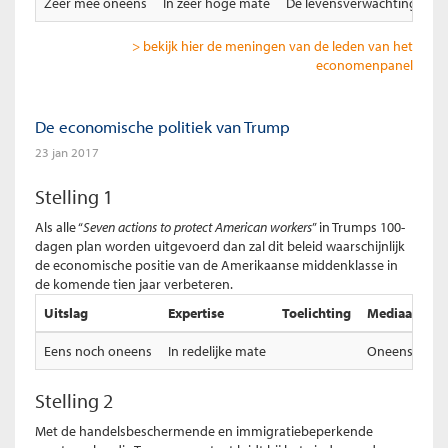
Zeer mee oneens
In zeer hoge mate
De levensverwachting neem
> bekijk hier de meningen van de leden van het
economenpanel
De economische politiek van Trump
23 jan 2017
Stelling 1
Als alle “
Seven actions to protect American workers
” in Trumps 100-
dagen plan worden uitgevoerd dan zal dit beleid waarschijnlijk
de economische positie van de Amerikaanse middenklasse in
de komende tien jaar verbeteren.
Uitslag
Expertise
Toelichting
Mediaan total
Eens noch oneens
In redelijke mate
Oneens
Stelling 2
Met de handelsbeschermende en immigratiebeperkende