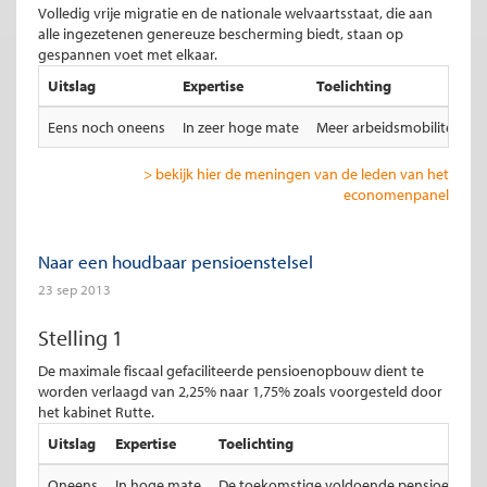
Volledig vrije migratie en de nationale welvaartsstaat, die aan
alle ingezetenen genereuze bescherming biedt, staan op
gespannen voet met elkaar.
Uitslag
Expertise
Toelichting
Eens noch oneens
In zeer hoge mate
Meer arbeidsmobiliteit ei
> bekijk hier de meningen van de leden van het
economenpanel
Naar een houdbaar pensioenstelsel
23 sep 2013
Stelling 1
De maximale fiscaal gefaciliteerde pensioenopbouw dient te
worden verlaagd van 2,25% naar 1,75% zoals voorgesteld door
het kabinet Rutte.
Uitslag
Expertise
Toelichting
Oneens
In hoge mate
De toekomstige voldoende pensioenopbou