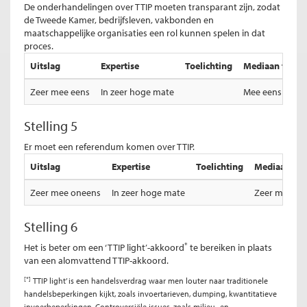
De onderhandelingen over TTIP moeten transparant zijn, zodat
de Tweede Kamer, bedrijfsleven, vakbonden en
maatschappelijke organisaties een rol kunnen spelen in dat
proces.
Uitslag
Expertise
Toelichting
Mediaan totale
Zeer mee eens
In zeer hoge mate
Mee eens
Stelling 5
Er moet een referendum komen over TTIP.
Uitslag
Expertise
Toelichting
Mediaan tota
Zeer mee oneens
In zeer hoge mate
Zeer mee on
Stelling 6
*
Het is beter om een ‘TTIP light’-akkoord
te bereiken in plaats
van een alomvattend TTIP-akkoord.
[*]
TTIP light’ is een handelsverdrag waar men louter naar traditionele
handelsbeperkingen kijkt, zoals invoertarieven, dumping, kwantitatieve
invoerbeperkingen. Controversiële issues, zoals milieu- en