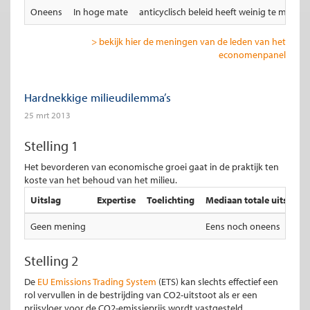
Oneens
In hoge mate
anticyclisch beleid heeft weinig te maken
> bekijk hier de meningen van de leden van het
economenpanel
Hardnekkige milieudilemma’s
25 mrt 2013
Stelling 1
Het bevorderen van economische groei gaat in de praktijk ten
koste van het behoud van het milieu.
Uitslag
Expertise
Toelichting
Mediaan totale uitslag
Geen mening
Eens noch oneens
Stelling 2
De
EU Emissions Trading System
(ETS) kan slechts effectief een
rol vervullen in de bestrijding van CO2-uitstoot als er een
prijsvloer voor de CO2-emissieprijs wordt vastgesteld.