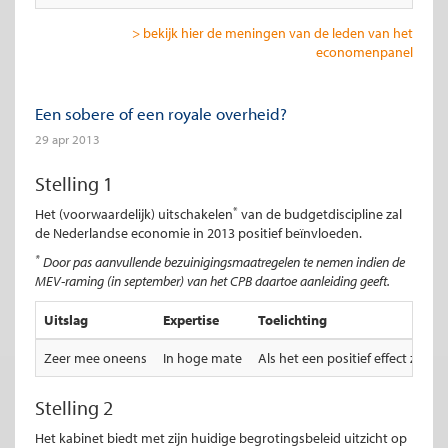
> bekijk hier de meningen van de leden van het
economenpanel
Een sobere of een royale overheid?
29 apr 2013
Stelling 1
*
Het (voorwaardelijk) uitschakelen
van de budgetdiscipline zal
de Nederlandse economie in 2013 positief beïnvloeden.
*
Door pas aanvullende bezuinigingsmaatregelen te nemen indien de
MEV-raming (in september) van het CPB daartoe aanleiding geeft.
Uitslag
Expertise
Toelichting
Zeer mee oneens
In hoge mate
Als het een positief effect zou 
Stelling 2
Het kabinet biedt met zijn huidige begrotingsbeleid uitzicht op