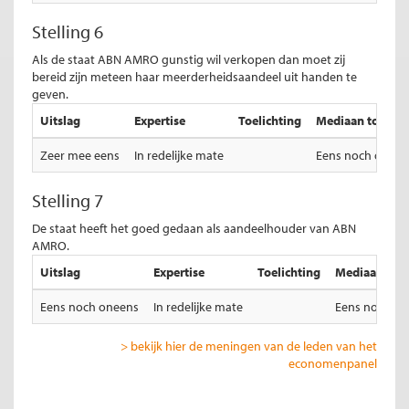
Stelling 6
Als de staat ABN AMRO gunstig wil verkopen dan moet zij
bereid zijn meteen haar meerderheidsaandeel uit handen te
geven.
Uitslag
Expertise
Toelichting
Mediaan totale u
Zeer mee eens
In redelijke mate
Eens noch oneen
Stelling 7
De staat heeft het goed gedaan als aandeelhouder van ABN
AMRO.
Uitslag
Expertise
Toelichting
Mediaan total
Eens noch oneens
In redelijke mate
Eens noch on
> bekijk hier de meningen van de leden van het
economenpanel