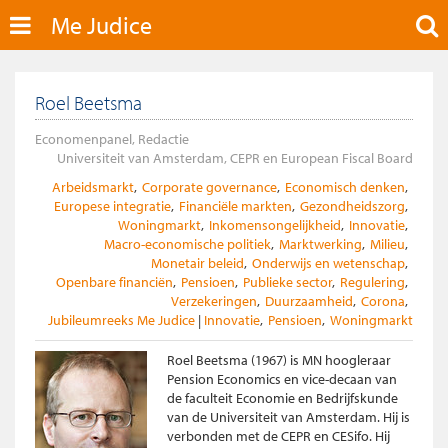
Me Judice
Roel Beetsma
Economenpanel, Redactie
Universiteit van Amsterdam, CEPR en European Fiscal Board
Arbeidsmarkt
Corporate governance
Economisch denken
Europese integratie
Financiële markten
Gezondheidszorg
Woningmarkt
Inkomensongelijkheid
Innovatie
Macro-economische politiek
Marktwerking
Milieu
Monetair beleid
Onderwijs en wetenschap
Openbare financiën
Pensioen
Publieke sector
Regulering
Verzekeringen
Duurzaamheid
Corona
Jubileumreeks Me Judice
Innovatie
Pensioen
Woningmarkt
Roel Beetsma (1967) is MN hoogleraar
Pension Economics en vice-decaan van
de faculteit Economie en Bedrijfskunde
van de Universiteit van Amsterdam. Hij is
verbonden met de CEPR en CESifo. Hij