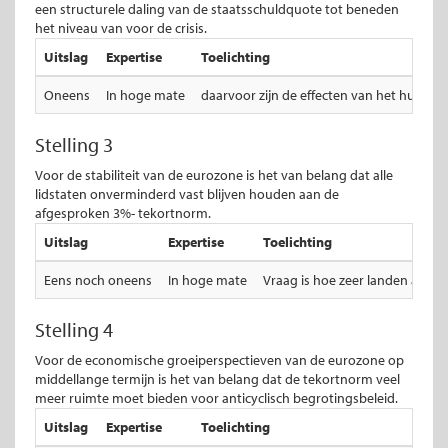
een structurele daling van de staatsschuldquote tot beneden
het niveau van voor de crisis.
Uitslag
Expertise
Toelichting
Oneens
In hoge mate
daarvoor zijn de effecten van het huidige u
Stelling 3
Voor de stabiliteit van de eurozone is het van belang dat alle
lidstaten onverminderd vast blijven houden aan de
afgesproken 3%- tekortnorm.
Uitslag
Expertise
Toelichting
Eens noch oneens
In hoge mate
Vraag is hoe zeer landen afwij
Stelling 4
Voor de economische groeiperspectieven van de eurozone op
middellange termijn is het van belang dat de tekortnorm veel
meer ruimte moet bieden voor anticyclisch begrotingsbeleid.
Uitslag
Expertise
Toelichting