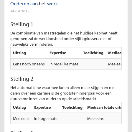
Ouderen aan het werk
14 okt 2015
Stelling 1
De combinatie van maatregelen die het huidige kabinet heeft
genomen zal de werkloosheid onder vijftigplussers niet of
nauwelijks verminderen.
Uitslag
Expertise
Toelichting
Mediaan total
Eens noch oneens
In redelijke mate
Mee eens
Stelling 2
Het automatisme waarmee lonen alleen maar stijgen en niet
dalen over een carrière is de grootste hinderpaal voor een
duurzame inzet van ouderen op de arbeidsmarkt.
Uitslag
Expertise
Toelichting
Mediaan totale uitslag
Mee eens
In hoge mate
Mee eens