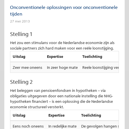
Onconventionele oplossingen voor onconventionele
tijden
27 mei 2013
Stelling 1
Het zou een stimulans voor de Nederlandse economie zijn als
sociale partners zich hard maken voor een reële loonstijging.
Uitslag
Expertise
Toelichting
Zeer mee oneens
In zeer hoge mate
Reele loonstijging vergroo
Stelling 2
Het beleggen van pensioenfondsen in hypotheken – via
obligaties uitgegeven door een nationale instelling die NHG-
hypotheken financiert – is een oplossing die de Nederlandse
economie structureel versterkt.
Uitslag
Expertise
Toelichting
Eens noch oneens
In redelijke mate
De gevolgen hangen sterk a