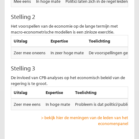
Mee eens
In hoge mate
Politici laten zich in de regel leiden d
Stelling 2
Het voorspellen van de economie op de lange termijn met
macro-econometrische modellen is een zinloze exercitie.
Uitslag
Expertise
Toelichting
Zeer mee oneens
In zeer hoge mate
De voorspellingen geven ri
Stelling 3
De invloed van CPB-analyses op het economisch beleid van de
regering is te groot.
Uitslag
Expertise
Toelichting
Zeer mee eens
In hoge mate
Probleem is dat politici/publiek 
> bekijk hier de meningen van de leden van het
economenpanel