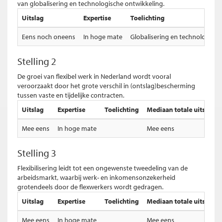
van globalisering en technologische ontwikkeling.
Uitslag
Expertise
Toelichting
Eens noch oneens
In hoge mate
Globalisering en technologische
Stelling 2
De groei van flexibel werk in Nederland wordt vooral
veroorzaakt door het grote verschil in (ontslag)bescherming
tussen vaste en tijdelijke contracten.
Uitslag
Expertise
Toelichting
Mediaan totale uitslag
Mee eens
In hoge mate
Mee eens
Stelling 3
Flexibilisering leidt tot een ongewenste tweedeling van de
arbeidsmarkt, waarbij werk- en inkomensonzekerheid
grotendeels door de flexwerkers wordt gedragen.
Uitslag
Expertise
Toelichting
Mediaan totale uitslag
Mee eens
In hoge mate
Mee eens