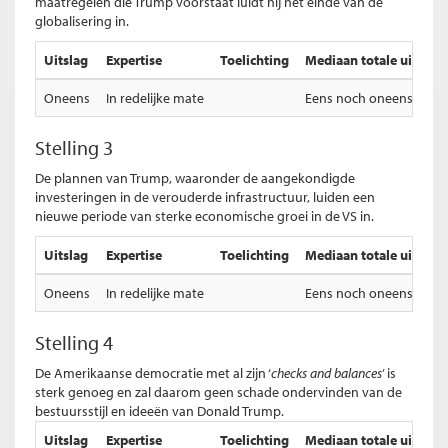
maatregelen die Trump voorstaat luidt hij het einde van de
globalisering in.
Uitslag
Expertise
Toelichting
Mediaan totale uitslag
Oneens
In redelijke mate
Eens noch oneens
Stelling 3
De plannen van Trump, waaronder de aangekondigde
investeringen in de verouderde infrastructuur, luiden een
nieuwe periode van sterke economische groei in de VS in.
Uitslag
Expertise
Toelichting
Mediaan totale uitslag
Oneens
In redelijke mate
Eens noch oneens
Stelling 4
De Amerikaanse democratie met al zijn ‘
checks and balances
’ is
sterk genoeg en zal daarom geen schade ondervinden van de
bestuursstijl en ideeën van Donald Trump.
Uitslag
Expertise
Toelichting
Mediaan totale uitslag