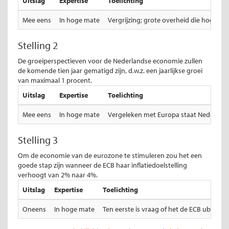
Uitslag
Expertise
Toelichting
Mee eens
In hoge mate
Vergrijzing; grote overheid die hoge 
Stelling 2
De groeiperspectieven voor de Nederlandse economie zullen
de komende tien jaar gematigd zijn, d.w.z. een jaarlijkse groei
van maximaal 1 procent.
Uitslag
Expertise
Toelichting
Mee eens
In hoge mate
Vergeleken met Europa staat Nederland 
Stelling 3
Om de economie van de eurozone te stimuleren zou het een
goede stap zijn wanneer de ECB haar inflatiedoelstelling
verhoogt van 2% naar 4%.
Uitslag
Expertise
Toelichting
Oneens
In hoge mate
Ten eerste is vraag of het de ECB uberhau