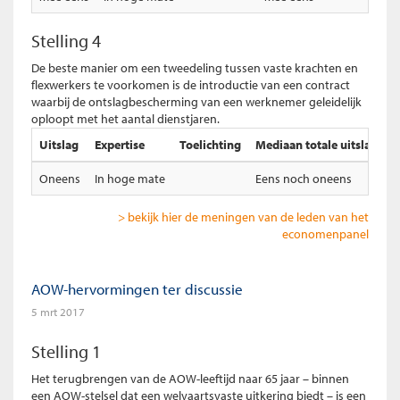
Stelling 4
De beste manier om een tweedeling tussen vaste krachten en
flexwerkers te voorkomen is de introductie van een contract
waarbij de ontslagbescherming van een werknemer geleidelijk
oploopt met het aantal dienstjaren.
Uitslag
Expertise
Toelichting
Mediaan totale uitslag
M
Oneens
In hoge mate
Eens noch oneens
I
> bekijk hier de meningen van de leden van het
economenpanel
AOW-hervormingen ter discussie
5 mrt 2017
Stelling 1
Het terugbrengen van de AOW-leeftijd naar 65 jaar – binnen
een AOW-stelsel dat een welvaartsvaste uitkering biedt – is een