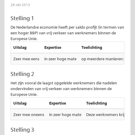
28 okt 2013
Stelling 1
De Nederlandse economie heeft per saldo profijt (in termen van
een hoger BBP) van vrij verkeer van werknemers binnen de
Europese Unie.
Uitslag
Expertise
Toelichting
Zeer mee eens
In zeer hoge mate
op meerdere manieren: werk da
Stelling 2
Het zijn vooral de laagst opgeleide werknemers die nadelen
ondervinden van vrij verkeer van werknemers binnen de
Europese Unie.
Uitslag
Expertise
Toelichting
Zeer mee oneens
In zeer hoge mate
Deze werknemers krijgen m
Stelling 3