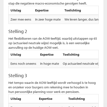
stap die negatieve macro-economische gevolgen heeft.
Uitslag
Expertise
Toelichting
Zeer mee eens
In zeer hoge mate
We leven langer, dus langere
Stelling 2
Het flexibiliseren van de AOW-leeftijd, waarbij uitstappen op 65
op (actuarieel neutrale wijze) mogelijk is, is een wenselijke
aanvulling op de huidige AOW-wet.
Uitslag
Expertise
Toelichting
Eens noch oneens
In hoge mate
Op actuarieel neutrale wijze b
Stelling 3
Het tempo waarin de AOW-leeftijd wordt verhoogd is te hoog
en onzeker voor burgers om rekening mee te houden in
hun persoonlijke planning voor werk en pensioen.
Uitslag
Expertise
Toelichting