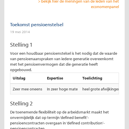
> bekijk hier de meningen van de leden van het
economenpanel
Toekomst pensioenstelsel
19 mei 2014
Stelling 1
Voor een houdbaar pensioenstelsel is het nodig dat de waarde
van pensioenaanspraken van iedere generatie overeenkomt
met het pensioenvermogen dat die generatie heeft
opgebouwd.
Uitslag
Expertise
Toelichting
Zeer mee oneens
In zeer hoge mate
heel grote afwijkingen onder
Stelling 2
De toenemende flexibiliteit op de arbeidsmarkt maakt het
onvermijdelijk dat op termijn ‘defined benefit’-
pensioencontracten overgaan in ‘defined contribution’-
pensioencontracten.