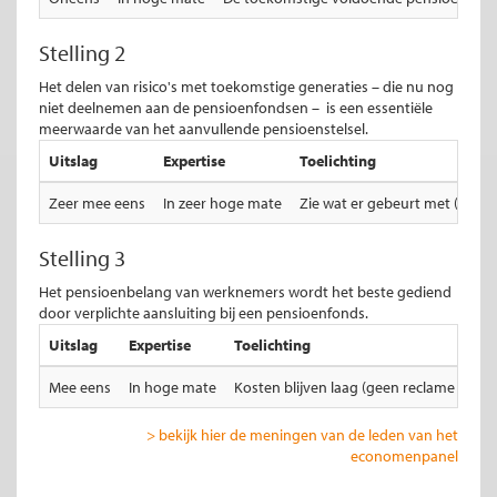
Stelling 2
Het delen van risico's met toekomstige generaties – die nu nog
niet deelnemen aan de pensioenfondsen – is een essentiële
meerwaarde van het aanvullende pensioenstelsel.
Uitslag
Expertise
Toelichting
Zeer mee eens
In zeer hoge mate
Zie wat er gebeurt met (indivi
Stelling 3
Het pensioenbelang van werknemers wordt het beste gediend
door verplichte aansluiting bij een pensioenfonds.
Uitslag
Expertise
Toelichting
Mee eens
In hoge mate
Kosten blijven laag (geen reclame e.d.
> bekijk hier de meningen van de leden van het
economenpanel