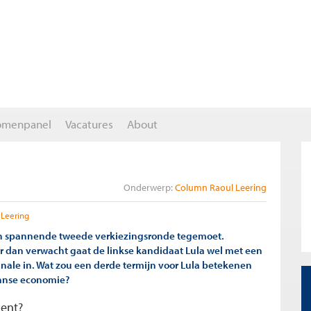
omenpanel
Vacatures
About
Onderwerp:
Column Raoul Leering
 Leering
en spannende tweede verkiezingsronde tegemoet.
r dan verwacht gaat de linkse kandidaat Lula wel met een
inale in. Wat zou een derde termijn voor Lula betekenen
aanse economie?
dent?