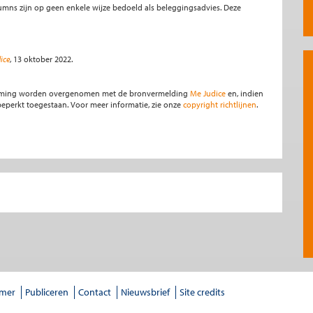
olumns zijn op geen enkele wijze bedoeld als beleggingsadvies. Deze
ice
, 13 oktober 2022.
stemming worden overgenomen met de bronvermelding
Me Judice
en, indien
s beperkt toegestaan. Voor meer informatie, zie onze
copyright richtlijnen
.
imer
Publiceren
Contact
Nieuwsbrief
Site credits