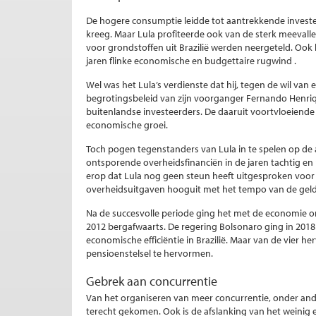
De hogere consumptie leidde tot aantrekkende invest
kreeg. Maar Lula profiteerde ook van de sterk meevalle
voor grondstoffen uit Brazilië werden neergeteld. Ook
jaren flinke economische en budgettaire rugwind .
Wel was het Lula’s verdienste dat hij, tegen de wil van
begrotingsbeleid van zijn voorganger Fernando Henri
buitenlandse investeerders. De daaruit voortvloeiende
economische groei.
Toch pogen tegenstanders van Lula in te spelen op de 
ontsporende overheidsfinanciën in de jaren tachtig en n
erop dat Lula nog geen steun heeft uitgesproken voor
overheidsuitgaven hooguit met het tempo van de gel
Na de succesvolle periode ging het met de economie on
2012 bergafwaarts. De regering Bolsonaro ging in 201
economische efficiëntie in Brazilië. Maar van de vier 
pensioenstelsel te hervormen.
Gebrek aan concurrentie
Van het organiseren van meer concurrentie, onder ande
terecht gekomen. Ook is de afslanking van het weinig