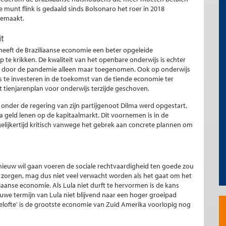
e munt flink is gedaald sinds Bolsonaro het roer in 2018
gemaakt.
it
 heeft de Braziliaanse economie een beter opgeleide
te krikken. De kwaliteit van het openbare onderwijs is echter
 is door de pandemie alleen maar toegenomen. Ook op onderwijs
rs te investeren in de toekomst van de tiende economie ter
 tienjarenplan voor onderwijs terzijde geschoven.
 onder de regering van zijn partijgenoot Dilma werd opgestart,
ra geld lenen op de kapitaalmarkt. Dit voornemen is in de
elijkertijd kritisch vanwege het gebrek aan concrete plannen om
nieuw wil gaan voeren de sociale rechtvaardigheid ten goede zou
 zorgen, mag dus niet veel verwacht worden als het gaat om het
aanse economie. Als Lula niet durft te hervormen is de kans
we termijn van Lula niet blijvend naar een hoger groeipad
elofte' is de grootste economie van Zuid Amerika voorlopig nog