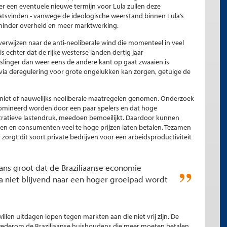
r een eventuele nieuwe termijn voor Lula zullen deze
atsvinden - vanwege de ideologische weerstand binnen Lula’s
n minder overheid en meer marktwerking.
rwijzen naar de anti-neoliberale wind die momenteel in veel
s echter dat de rijke westerse landen dertig jaar
slinger dan weer eens de andere kant op gaat zwaaien is
g via deregulering voor grote ongelukken kan zorgen, getuige de
 niet of nauwelijks neoliberale maatregelen genomen. Onderzoek
edomineerd worden door een paar spelers en dat hoge
ratieve lastendruk, meedoen bemoeilijkt. Daardoor kunnen
n en consumenten veel te hoge prijzen laten betalen. Tezamen
rgt dit soort private bedrijven voor een arbeidsproductiviteit
kans groot dat de Braziliaanse economie
 niet blijvend naar een hoger groeipad wordt
illen uitdagen lopen tegen markten aan die niet vrij zijn. De
jn wederom de Braziliaanse huishoudens die meer moeten betalen