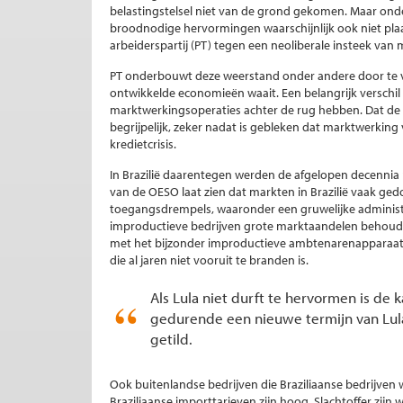
belastingstelsel niet van de grond gekomen. Maar onde
broodnodige hervormingen waarschijnlijk ook niet pla
arbeiderspartij (PT) tegen een neoliberale insteek va
PT onderbouwt deze weerstand onder andere door te ve
ontwikkelde economieën waait. Een belangrijk verschil i
marktwerkingsoperaties achter de rug hebben. Dat de 
begrijpelijk, zeker nadat is gebleken dat marktwerkin
kredietcrisis.
In Brazilië daarentegen werden de afgelopen decennia
van de OESO laat zien dat markten in Brazilië vaak g
toegangsdrempels, waaronder een gruwelijke administ
improductieve bedrijven grote marktaandelen behoude
met het bijzonder improductieve ambtenarenapparaat zo
die al jaren niet vooruit te branden is.
Als Lula niet durft te hervormen is de 
gedurende een nieuwe termijn van Lula
getild.
Ook buitenlandse bedrijven die Braziliaanse bedrijven w
Braziliaanse importtarieven zijn hoog. Slachtoffer zi