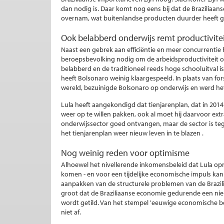
dan nodig is. Daar komt nog eens bij dat de Braziliaans
overnam, wat buitenlandse producten duurder heeft 
Ook belabberd onderwijs remt productivite
Naast een gebrek aan efficiëntie en meer concurrentie
beroepsbevolking nodig om de arbeidsproductiviteit op 
belabberd en de traditioneel reeds hoge schooluitval
heeft Bolsonaro weinig klaargespeeld. In plaats van fo
wereld, bezuinigde Bolsonaro op onderwijs en werd het
Lula heeft aangekondigd dat tienjarenplan, dat in 2014
weer op te willen pakken, ook al moet hij daarvoor ext
onderwijssector goed ontvangen, maar de sector is teg
het tienjarenplan weer nieuw leven in te blazen .
Nog weinig reden voor optimisme
Alhoewel het nivellerende inkomensbeleid dat Lula op
komen - en voor een tijdelijke economische impuls kan
aanpakken van de structurele problemen van de Brazili
groot dat de Braziliaanse economie gedurende een nieu
wordt getild. Van het stempel 'eeuwige economische b
niet af.