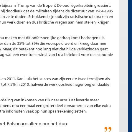
e bijnaam ‘Trump van de Tropen’. De oud legerkapitein grossiert,
hij doodleuk dat de militairen tijdens de dictatuur van 1964-1985
van ze te doden. Schokkend zijn ook zijn racistische uitspraken en
un werk doen en dus kritische vragen aan hem stellen, krijgen
zou maken met dit onfatsoenlijke gedrag komt bedrogen uit.
er dan de 35% tot 39% die voorspeld werd en kreeg daarmee
 Maar, dit betekent nog lang niet dat hij de verkiezingen gaat
raag wat een eventuele winst van Lula betekent voor de economie
3 en 2011. Kan Lula het succes van zijn eerste twee termijnen als
p tot 7,5% in 2010, halveerde werkloosheid nagenoeg en daalde
erdeling van inkomen van rijk naar arm. Dat leverde meer
mens nou eenmaal een groter deel consumeren van elke extra
extra inkomsten vaak op hun spaarrekening zetten.
het Bolsonaro alleen om het dure