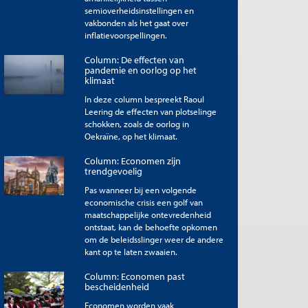
semioverheidsinstellingen en
vakbonden als het gaat over
inflatievoorspellingen.
Column: De effecten van
pandemie en oorlog op het
klimaat
In deze column bespreekt Raoul
Leering de effecten van plotselinge
schokken, zoals de oorlog in
Oekraïne, op het klimaat.
Column: Economen zijn
trendgevoelig
Pas wanneer bij een volgende
economische crisis een golf van
maatschappelijke ontevredenheid
ontstaat, kan de behoefte opkomen
om de beleidsslinger weer de andere
kant op te laten zwaaien.
Column: Economen past
bescheidenheid
Economen worden vaak