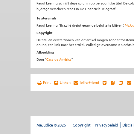
Raoul Leering schrijft deze column op persoonlijke titel. De c
bijdrage verscheen reeds in De Financiële Telegraaf.
Te citeren als
Raoul Leering, “Brazilië dreigt eeuwige belofte te blijven”,
Me Jud
Copyright
De titel en eerste zinnen van dit artikel mogen zonder toe
online, een link naar het artikel. Volledige overname is slecht
Afbeelding
Door ''
Casa de América
''
Print
Linken
Tell-a-Friend
MeJudice © 2026
Copyright
Privacybeleid
Discla