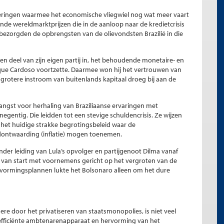
eringen waarmee het economische vliegwiel nog wat meer vaart
nde wereldmarktprijzen die in de aanloop naar de kredietcrisis
 bezorgden de opbrengsten van de olievondsten Brazilië in die
 een deel van zijn eigen partij in, het behoudende monetaire- en
que Cardoso voortzette. Daarmee won hij het vertrouwen van
 grotere instroom van buitenlands kapitaal droeg bij aan de
angst voor herhaling van Braziliaanse ervaringen met
egentig. Die leidden tot een stevige schuldencrisis. Ze wijzen
 het huidige strakke begrotingsbeleid waar de
dontwaarding (inflatie) mogen toenemen.
der leiding van Lula’s opvolger en partijgenoot Dilma vanaf
8 van start met voornemens gericht op het vergroten van de
hervormingsplannen lukte het Bolsonaro alleen om het dure
re door het privatiseren van staatsmonopolies, is niet veel
 efficiënte ambtenarenapparaat en hervorming van het