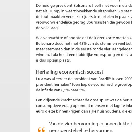
De huidige president Bolsonaro heeft niet voor niets d
net als Trump, in weerzinwekkende uitspraken. Zo stelt 
de fout maakten verzetsstrijders te martelen in plaats 
vrouwonvriendelijke gedrag. Journalisten die gewoon h
de volle laag.
Wie verwachtte of hoopte dat de kiezer korte metten 
Bolsonaro deed het met 43% van de stemmen veel bet
meer stemmen dan in de eerste ronde vier jaar geleden.
winnen. Lula heeft een duidelijke voorsprong en de v
is dus op zijn plaats.
Herhaling economisch succes?
Lula was al eerder de president van Brazilië tussen 200
president herhalen? Toen liep de economische groei o
de inflatie van 8,5% naar 5%.
Een drijvende kracht achter de groeispurt was de herv
consumptieve vraag op omdat mensen met lagere inko
euro die ze binnenkrijgen dan rijke huishoudens, die 
Van de vier hervormingsplannen lukte 
pensioenstelsel te hervormen.