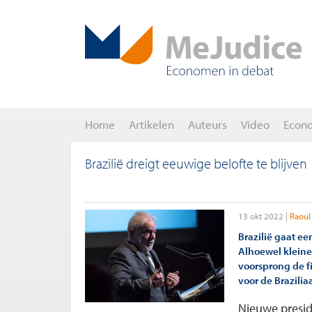
Home
Artikelen
Auteurs
Video
Econ
Brazilië dreigt eeuwige belofte te blijven
13 okt 2022
Raoul
Brazilië gaat e
Alhoewel kleine
voorsprong de f
voor de Brazili
Nieuwe presi