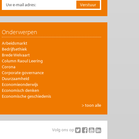
Onderwerpen
Arbeidsmarkt
Bedrijfsethiek
Brede Welvaart
Column Raoul Leering
Corona
Corporate governance
Duurzaamheid
Economieonderwijs
Economisch denken
Economische geschiedenis
Energie
> toon alle
Europese integratie
Filosofie en economie
Financiële markten
Gezondheidszorg
Volg ons op
Globalisering
Inkomensongelijkheid