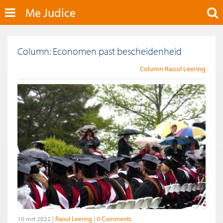
Me Judice
Column: Economen past bescheidenheid
Column Raoul Leering
10 mrt 2022
Raoul Leering
0 Comments