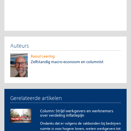
Auteurs
Raoul Leering
Zelfstandig macro-econoom en columnist
Gerelateerde artikelen
Column: Strijd werkgevers en werknemers
over verdeling inflatiepijn
Ondanks dat er volgens de vakbonden bij bedrijven
ruimte is voor hogere lonen, weten werkgevers tot