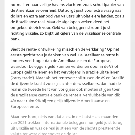
normaliter naar veilige havens vluchten, zoals schuldpapier van
de Amerikaanse overheid. Dat zorgt juist voor extra vraag naar
dollars en extra aanbod van valuta’s uit volatielere landen, zoals
de Braziliaanse real. Maar de afgelopen weken deed het
omgekeerde zich voor. Geld van beleggers stroomt juist
richting Brazilië, zo blijkt uit cijfers van de Braziliaanse centrale
bank.
Biedt de rente- ontwikkeling misschien de verklaring? Op het
eerste gezicht zou je denken van wel. De Braziliaanse rente is
immers veel hoger dan de Amerikaanse en de Europese,
waardoor beleggers geld kunnen verdienen door in de VS of
Europa geld te lenen en het vervolgens in Brazilië uit te lenen
(‘carry trade’). Maar als het renteverschil tussen de VS en Brazilië
de drijvende kracht zou zijn achter de wisselkoers, dan had de
real in de tweede helft van vorig jaar ook moeten stijgen toen
de Braziliaanse centrale bank de rente al verdubbelde van dik
4% naar ruim 9% bij een gelijkblijvende Amerikaanse en
Europese rente.
Maar nee hoor, niets van dat alles. In de laatste zes maanden
van 2021 trokken internationale beleggers hun geld juist terug
uit Brazilië en was de real juist één van de slechts presterende
valuta ter wereld tegenover de dollar.