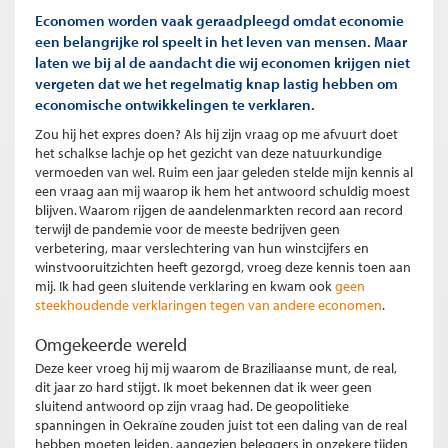
Economen worden vaak geraadpleegd omdat economie
een belangrijke rol speelt in het leven van mensen. Maar
laten we bij al de aandacht die wij economen krijgen niet
vergeten dat we het regelmatig knap lastig hebben om
economische ontwikkelingen te verklaren.
Zou hij het expres doen? Als hij zijn vraag op me afvuurt doet
het schalkse lachje op het gezicht van deze natuurkundige
vermoeden van wel. Ruim een jaar geleden stelde mijn kennis al
een vraag aan mij waarop ik hem het antwoord schuldig moest
blijven. Waarom rijgen de aandelenmarkten record aan record
terwijl de pandemie voor de meeste bedrijven geen
verbetering, maar verslechtering van hun winstcijfers en
winstvooruitzichten heeft gezorgd, vroeg deze kennis toen aan
mij. Ik had geen sluitende verklaring en kwam ook
geen
steekhoudende verklaringen tegen van andere economen
.
Omgekeerde wereld
Deze keer vroeg hij mij waarom de Braziliaanse munt, de real,
dit jaar zo hard stijgt. Ik moet bekennen dat ik weer geen
sluitend antwoord op zijn vraag had. De geopolitieke
spanningen in Oekraïne zouden juist tot een daling van de real
hebben moeten leiden, aangezien beleggers in onzekere tijden