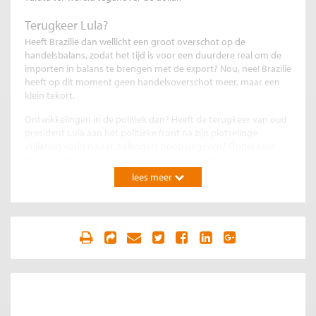
Terugkeer Lula?
Heeft Brazilië dan wellicht een groot overschot op de
handelsbalans, zodat het tijd is voor een duurdere real om de
importen in balans te brengen met de export? Nou, nee! Brazilië
heeft op dit moment geen handelsoverschot meer, maar een
klein tekort.
Ontwikkelingen in de politiek dan? Heeft de terugkeer van oud
president Lula aan het politieke front na zijn plotselinge
vrijlating vorig najaar, beleggers hoop gegeven? Onder Lula
floreerde de Braziliaanse economie immers, terwijl de economie
onder de huidige president Bolsonaro zwak presteert. Niet
lees meer
alleen door corona maar ook vanwege het uitblijven van de
broodnodige hervormingen.
Maar een toename in het vertrouwen van beleggers in de
economische toekomst van Brazilië door een terugkeer van
Lula is waarschijnlijk ook niet de reden. Immers toen Lula
anderhalf jaar geleden opeens werd vrijgelaten, daalden de
aandelenkoersen en de real onmiddellijk. Nee, het is niet
makkelijk om de financiële markten te doorgronden. De
valutamarkt al helemaal niet.