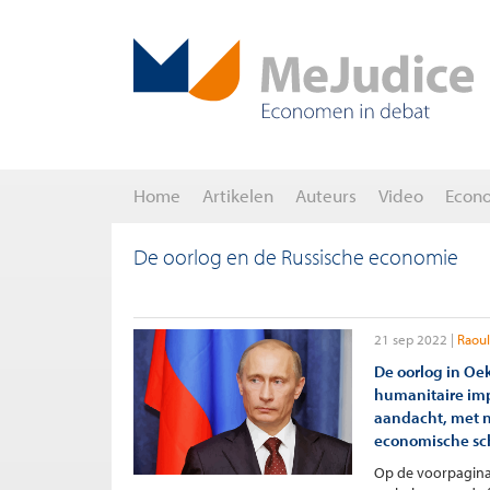
Home
Artikelen
Auteurs
Video
Econ
De oorlog en de Russische economie
21 sep 2022
Raoul
De oorlog in Oek
humanitaire imp
aandacht, met n
economische sc
Op de voorpagina’