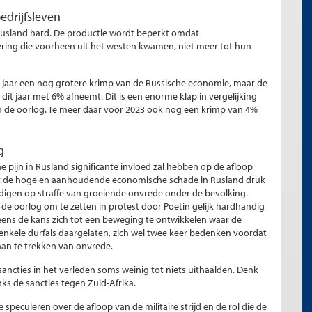
edrijfsleven
n Rusland hard. De productie wordt beperkt omdat
ring die voorheen uit het westen kwamen, niet meer tot hun
t jaar een nog grotere krimp van de Russische economie, maar de
it jaar met 6% afneemt. Dit is een enorme klap in vergelijking
n de oorlog. Te meer daar voor 2023 ook nog een krimp van 4%
g
 pijn in Rusland significante invloed zal hebben op de afloop
zet de hoge en aanhoudende economische schade in Rusland druk
ndigen op straffe van groeiende onvrede onder de bevolking.
e oorlog om te zetten in protest door Poetin gelijk hardhandig
eens de kans zich tot een beweging te ontwikkelen waar de
nkele durfals daargelaten, zich wel twee keer bedenken voordat
aan te trekken van onvrede.
sancties in het verleden soms weinig tot niets uithaalden. Denk
nks de sancties tegen Zuid-Afrika.
te speculeren over de afloop van de militaire strijd en de rol die de