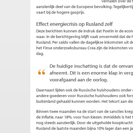
verhalen over de 
aanzienlijk deel van de Europese bevolking. Tegelijker
vaart bij de hogere gasprijs.
Effect energiecrisis op Rusland zelf
Deze berichten kunnen de indruk dat Poetin in de eco
waar. In de berichtgeving blijft vaak onvermeld dat 
Rusland. Per saldo vallen de dagelijkse inkomsten uit d
het Finse onderzoeksbureau Crea zijn de inkomsten v
dag.
De huidige inschatting is dat de omva
afneemt. Dit is een enorme klap in ver
voorafgaand aan de oorlog.
Daarnaast lijden ook de Russische huishoudens onder 
andere goederen voor Russische huishoudens ook fors 
buitenland gehaald kunnen worden. Het tekort aan deze
Binnen twee maanden na de start van de sancties kre
de inflatie, naar 18%, voor hun kiezen. Inmiddels is
nog steeds aanzienlijk. Door de uitgeholde koopkrach
Rusland de laatste maanden bijna 10% lager dan een ja