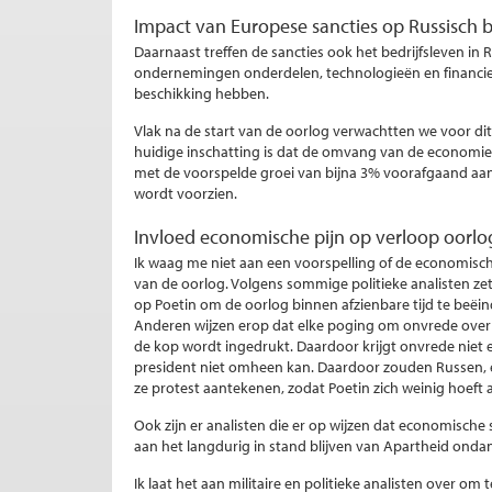
Impact van Europese sancties op Russisch b
Daarnaast treffen de sancties ook het bedrijfsleven i
ondernemingen onderdelen, technologieën en financie
beschikking hebben.
Vlak na de start van de oorlog verwachtten we voor di
huidige inschatting is dat de omvang van de economie d
met de voorspelde groei van bijna 3% voorafgaand aa
wordt voorzien.
Invloed economische pijn op verloop oorlo
Ik waag me niet aan een voorspelling of de economische
van de oorlog. Volgens sommige politieke analisten 
op Poetin om de oorlog binnen afzienbare tijd te beëi
Anderen wijzen erop dat elke poging om onvrede over d
de kop wordt ingedrukt. Daardoor krijgt onvrede niet 
president niet omheen kan. Daardoor zouden Russen, e
ze protest aantekenen, zodat Poetin zich weinig hoeft 
Ook zijn er analisten die er op wijzen dat economische 
aan het langdurig in stand blijven van Apartheid onda
Ik laat het aan militaire en politieke analisten over om 