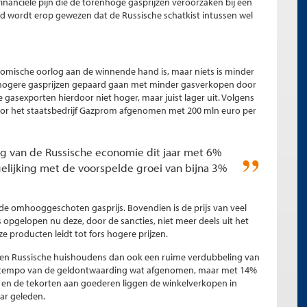
financiële pijn die de torenhoge gasprijzen veroorzaken bij een
tijd wordt erop gewezen dat de Russische schatkist intussen wel
nomische oorlog aan de winnende hand is, maar niets is minder
de hogere gasprijzen gepaard gaan met minder gasverkopen door
e gasexporten hierdoor niet hoger, maar juist lager uit. Volgens
oor het staatsbedrijf Gazprom afgenomen met 200 mln euro per
ng van de Russische economie dit jaar met 6%
gelijking met de voorspelde groei van bijna 3%
de omhooggeschoten gasprijs. Bovendien is de prijs van veel
opgelopen nu deze, door de sancties, niet meer deels uit het
 producten leidt tot fors hogere prijzen.
gen Russische huishoudens dan ook een ruime verdubbeling van
 het tempo van de geldontwaarding wat afgenomen, maar met 14%
t en de tekorten aan goederen liggen de winkelverkopen in
ar geleden.