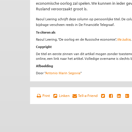
economische oorlog zal spelen. We kunnen in ieder gev
Rusland veroorzaakt groot is.
Raoul Leering schrijft deze column op persoonlijke titel. De c
bijdrage verscheen reeds in De Financiële Telegraaf.
Te citeren als
Raoul Leering, “De oorlog en de Russische economie”,
Me Judice
Copyright
De titel en eerste zinnen van dit artikel mogen zonder toe
online, een link naar het artikel. Volledige overname is slecht
Afbeelding
Door ''
Antonio Marin Segovia
''
Print
Linken
Tell-a-Friend