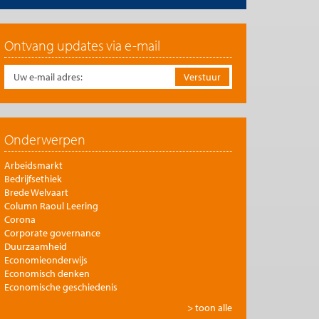
Ontvang updates via e-mail
Onderwerpen
Arbeidsmarkt
Bedrijfsethiek
Brede Welvaart
Column Raoul Leering
Corona
Corporate governance
Duurzaamheid
Economieonderwijs
Economisch denken
Economische geschiedenis
Energie
> toon alle
Europese integratie