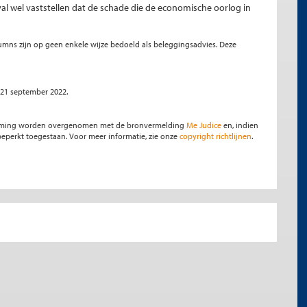
al wel vaststellen dat de schade die de economische oorlog in
olumns zijn op geen enkele wijze bedoeld als beleggingsadvies. Deze
, 21 september 2022.
stemming worden overgenomen met de bronvermelding
Me Judice
en, indien
s beperkt toegestaan. Voor meer informatie, zie onze
copyright richtlijnen
.