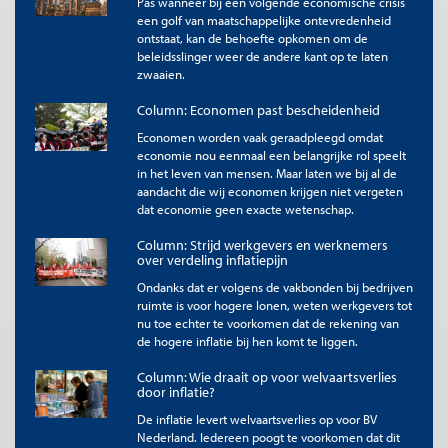
Pas wanneer bij een volgende economische crisis
De titel en eerste zinnen van dit artikel mogen zonder toestemming
een golf van maatschappelijke ontevredenheid
worden overgenomen met de bronvermelding
Me Judice
en, indien
ontstaat, kan de behoefte opkomen om de
online, een link naar het artikel. Volledige overname is slechts beperkt
beleidsslinger weer de andere kant op te laten
toegestaan. Voor meer informatie, zie onze
copyright richtlijnen
.
zwaaien.
Afbeelding
Column: Economen past bescheidenheid
Door '
Riccardof
'
Economen worden vaak geraadpleegd omdat
economie nou eenmaal een belangrijke rol speelt
in het leven van mensen. Maar laten we bij al de
aandacht die wij economen krijgen niet vergeten
dat economie geen exacte wetenschap.
Column: Strijd werkgevers en werknemers
over verdeling inflatiepijn
Ondanks dat er volgens de vakbonden bij bedrijven
ruimte is voor hogere lonen, weten werkgevers tot
nu toe echter te voorkomen dat de rekening van
de hogere inflatie bij hen komt te liggen.
Column: Wie draait op voor welvaartsverlies
door inflatie?
De inflatie levert welvaartsverlies op voor BV
Nederland. Iedereen poogt te voorkomen dat dit