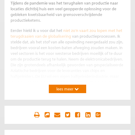
Tijdens de pandemie was het terughalen van productie naar
locaties dichtbij huis een veel geopperde oplossing voor de
gebleken kwetsbaarheid van grensoverschrijdende
productieketens.
Eerder hield ik u voor dat het
niet zo’n vaart zou lopen met het
terugdraaien van de globalisering
van productieprocessen. Ik
stelde dat, als het stof van alle opwinding neergedaald zou zijn,
bedrijven vooral een kosten-baten afweging zouden maken. In
veel sectoren is het voor westerse bedrijven moeilijk of te duur
om de productie terug te halen. Neem de elektronicabedrijven.
Die zijn grotendeels afhankelijk geworden van gespecialiseerde
Aziatische bedrijven voor de leveranties van chips en
halfgeleiders. De EU wil een eigen halfgeleiderindustrie, maar
die is er voorlopig nog niet. Andere ondernemingen kunnen
niet zomaar zonder de lage lonen in Aziatische of Oost
lees meer
Europese landen, zoals in de textielindustrie.
Maar inmiddels worden internationaal producerende bedrijven
niet alleen geconfronteerd met een economische oorlog tussen
het westen en China, maar ook met een echte oorlog. De
Russische inval in Oekraïne verstoort meerdere
productieketens door het stilvallen van de productie in
Oekraïne en de sancties tegen Rusland, aangevuld met het