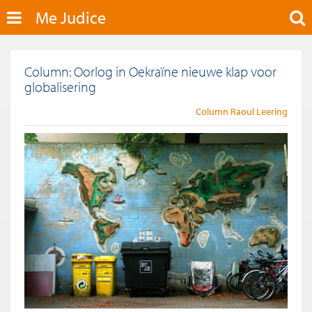
Me Judice
Column: Oorlog in Oekraïne nieuwe klap voor
globalisering
Column Raoul Leering