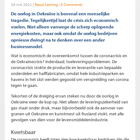
28 mrt 2022
Raoul Leering
0 Comments
De oorlog in Oekraïne is bovenal een menselijke
tragedie. Tegelijkertijd laat de crisis zich economisch
voelen. Niet alleen vanwege de scherp oplopende
energiekosten, maar ook omdat de oorlog bedrijven
opnieuw dwingt na te denken over een ander
businessmodel.
Wat is economisch de overeenkomst tussen de coronacrisis en
de Oekraïnecrisis? Inderdaad, toeleveringsproblemen. De
coronacrisis stokte de productie en leverantie van bepaalde
onderdelen en halffabricaten, omdat hele industrieparken en
havens in het slot werden gegooid om verspreiding van corona
tegen te gaan.
Tekorten of de dreiging ervan steken nu door de oorlog in
Oekraïne
weer de kop op. Niet alleen de leveringszekerheid van
gas staat onder druk, maar bijvoorbeeld ook de aanvoer van
granen uit Oekraïne en kunstmest uit Rusland stokt, met alle
gevolgen van dien voor de levensmiddelenindustrie.
Kwetsbaar
De coronacrisis heeft laten zien hoe kwetsbaar bedrijven zijn die