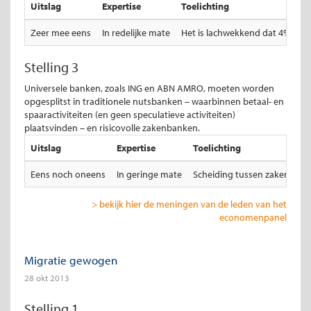
Uitslag
Expertise
Toelichting
Zeer mee eens
In redelijke mate
Het is lachwekkend dat 4% 'nor
Stelling 3
Universele banken, zoals ING en ABN AMRO, moeten worden
opgesplitst in traditionele nutsbanken – waarbinnen betaal- en
spaaractiviteiten (en geen speculatieve activiteiten)
plaatsvinden – en risicovolle zakenbanken.
Uitslag
Expertise
Toelichting
Eens noch oneens
In geringe mate
Scheiding tussen zaken- en 
> bekijk hier de meningen van de leden van het
economenpanel
Migratie gewogen
28 okt 2013
Stelling 1