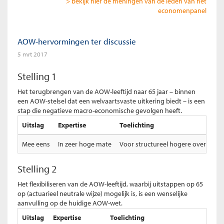
> bekijk hier de meningen van de leden van het
economenpanel
AOW-hervormingen ter discussie
5 mrt 2017
Stelling 1
Het terugbrengen van de AOW-leeftijd naar 65 jaar – binnen
een AOW-stelsel dat een welvaartsvaste uitkering biedt – is een
stap die negatieve macro-economische gevolgen heeft.
Uitslag
Expertise
Toelichting
Mee eens
In zeer hoge mate
Voor structureel hogere overheids
Stelling 2
Het flexibiliseren van de AOW-leeftijd, waarbij uitstappen op 65
op (actuarieel neutrale wijze) mogelijk is, is een wenselijke
aanvulling op de huidige AOW-wet.
Uitslag
Expertise
Toelichting