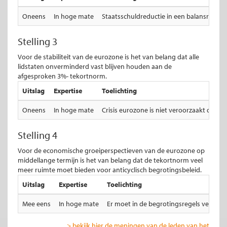
Oneens
In hoge mate
Staatsschuldreductie in een balansrecess
Stelling 3
Voor de stabiliteit van de eurozone is het van belang dat alle
lidstaten onverminderd vast blijven houden aan de
afgesproken 3%- tekortnorm.
Uitslag
Expertise
Toelichting
Oneens
In hoge mate
Crisis eurozone is niet veroorzaakt door
Stelling 4
Voor de economische groeiperspectieven van de eurozone op
middellange termijn is het van belang dat de tekortnorm veel
meer ruimte moet bieden voor anticyclisch begrotingsbeleid.
Uitslag
Expertise
Toelichting
Mee eens
In hoge mate
Er moet in de begrotingsregels veel mee
> bekijk hier de meningen van de leden van het