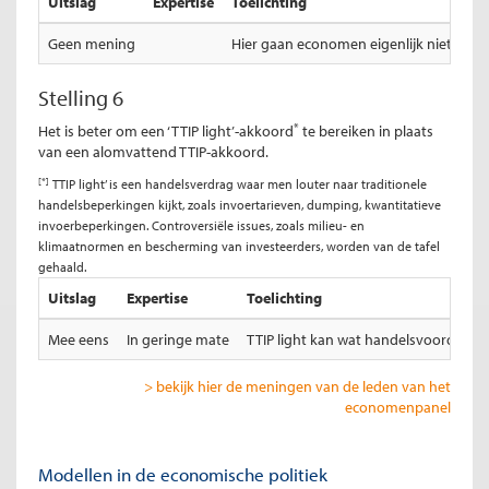
Uitslag
Expertise
Toelichting
Geen mening
Hier gaan economen eigenlijk niet over
Stelling 6
*
Het is beter om een ‘TTIP light’-akkoord
te bereiken in plaats
van een alomvattend TTIP-akkoord.
[*]
TTIP light’ is een handelsverdrag waar men louter naar traditionele
handelsbeperkingen kijkt, zoals invoertarieven, dumping, kwantitatieve
invoerbeperkingen. Controversiële issues, zoals milieu- en
klimaatnormen en bescherming van investeerders, worden van de tafel
gehaald.
Uitslag
Expertise
Toelichting
Mee eens
In geringe mate
TTIP light kan wat handelsvoordelen 
> bekijk hier de meningen van de leden van het
economenpanel
Modellen in de economische politiek