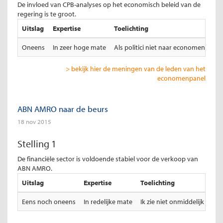
De invloed van CPB-analyses op het economisch beleid van de
regering is te groot.
Uitslag
Expertise
Toelichting
Oneens
In zeer hoge mate
Als politici niet naar economen luist
> bekijk hier de meningen van de leden van het
economenpanel
ABN AMRO naar de beurs
18 nov 2015
Stelling 1
De financiële sector is voldoende stabiel voor de verkoop van
ABN AMRO.
Uitslag
Expertise
Toelichting
Eens noch oneens
In redelijke mate
Ik zie niet onmiddelijk in w