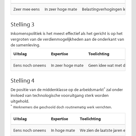
Zeer mee eens
In zeer hoge mate
Belastingverhogingen leiden v
Stelling 3
Inkomenspolitiek is het meest effectief als het gericht is op het
vergroten van de verdienmogelijkheden aan de onderkant van
de samenleving.
Uitslag
Expertise
Toelichting
Eens noch oneens
In zeer hoge mate
Geen idee wat met deze vr
Stelling 4
*
De positie van de middenklasse op de arbeidsmarkt
zal onder
invloed van technologische vooruitgang sterk worden
uitgehold.
*
Werknemers die geschoold doch routinematig werk verrichten.
Uitslag
Expertise
Toelichting
Eens noch oneens
In hoge mate
We zien de laatste jaren een s