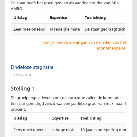
De staat heeft het goed gedaan als aandeelhouder van ABN
AMRO.
Uitslag
Expertise
Toelichting
Zeer mee oneens
In redelijke mate
De staat gedraagt zich als ko
> bekijk hier de meningen van de leden van het
economenpanel
Eindeloze stagnatie
15 sep 2014
Stelling 1
De groeiperspectieven voor de eurozone zullen de komende
tien jaar gematigd zijn, d.w.z. een jaarlijkse groei van maximaal 1
procent.
Uitslag
Expertise
Toelichting
Eens noch oneens
In hoge mate
10-jaars voorspelling onmogelij