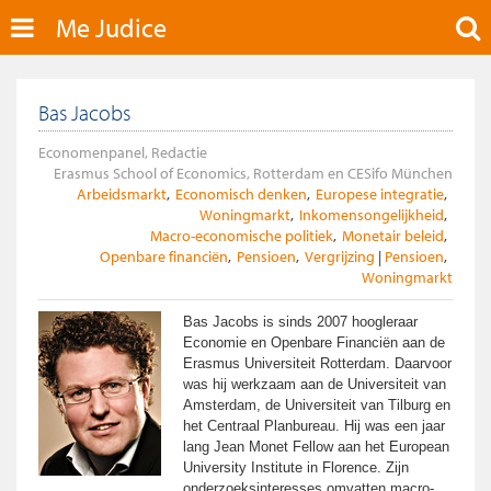
Me Judice
Bas Jacobs
Economenpanel, Redactie
Erasmus School of Economics, Rotterdam en CESifo München
Arbeidsmarkt
Economisch denken
Europese integratie
Woningmarkt
Inkomensongelijkheid
Macro-economische politiek
Monetair beleid
Openbare financiën
Pensioen
Vergrijzing
Pensioen
Woningmarkt
Bas Jacobs is sinds 2007 hoogleraar
Economie en Openbare Financiën aan de
Erasmus Universiteit Rotterdam. Daarvoor
was hij werkzaam aan de Universiteit van
Amsterdam, de Universiteit van Tilburg en
het Centraal Planbureau. Hij was een jaar
lang Jean Monet Fellow aan het European
University Institute in Florence. Zijn
onderzoeksinteresses omvatten macro-