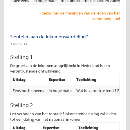
Mee eens
In hoge mate
In flexibeler arbeidsmarkten zullen DB
> bekijk hier de meningen van de leden van het
economenpanel
Sleutelen aan de inkomensverdeling?
3 mrt 2014
Stelling 1
De groei van de inkomensongelijkheid in Nederland is een
verontrustende ontwikkeling.
Uitslag
Expertise
Toelichting
Eens noch oneens
In hoge mate
Wat is 'verontrustend'? Er lij
Stelling 2
Het verhogen van het toptarief inkomstenbelasting zal leiden
tot een daling van het nationaal inkomen.
Uitslag
Expertise
Toelichting