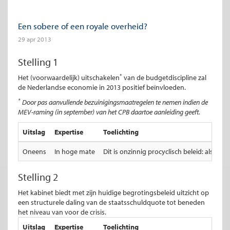
Een sobere of een royale overheid?
29 apr 2013
Stelling 1
*
Het (voorwaardelijk) uitschakelen
van de budgetdiscipline zal
de Nederlandse economie in 2013 positief beïnvloeden.
*
Door pas aanvullende bezuinigingsmaatregelen te nemen indien de
MEV-raming (in september) van het CPB daartoe aanleiding geeft.
Uitslag
Expertise
Toelichting
Oneens
In hoge mate
Dit is onzinnig procyclisch beleid: als h
Stelling 2
Het kabinet biedt met zijn huidige begrotingsbeleid uitzicht op
een structurele daling van de staatsschuldquote tot beneden
het niveau van voor de crisis.
Uitslag
Expertise
Toelichting