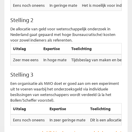
Eens noch oneens
In geringe mate
Het is moeilijk voor individ
Stelling 2
De allocatie van geld voor wetenschappelijk onderzoek in
Nederland gaat gepaard met hoge (bureaucratische) kosten
voor zowel indieners als referenten.
Uitslag
Expertise
Toelichting
Zeer mee eens
In hoge mate
Tijdsbeslag van maken en beoordel
Stelling 3
Een organisatie als NWO doet er goed aan om een experiment
uit te voeren waarbij het onderzoeksgeld via individuele
beslissingen van wetenschappers wordt verdeeld (à la het
Bollen/Scheffer voorstel).
Uitslag
Expertise
Toelichting
Eens noch oneens
In zeer geringe mate
Dit is een allocatieprob