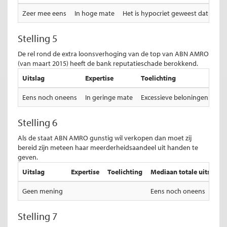
Zeer mee eens
In hoge mate
Het is hypocriet geweest dat de Ne
Stelling 5
De rel rond de extra loonsverhoging van de top van ABN AMRO
(van maart 2015) heeft de bank reputatieschade berokkend.
Uitslag
Expertise
Toelichting
Eens noch oneens
In geringe mate
Excessieve beloningen zijn s
Stelling 6
Als de staat ABN AMRO gunstig wil verkopen dan moet zij
bereid zijn meteen haar meerderheidsaandeel uit handen te
geven.
Uitslag
Expertise
Toelichting
Mediaan totale uitslag
Geen mening
Eens noch oneens
Stelling 7