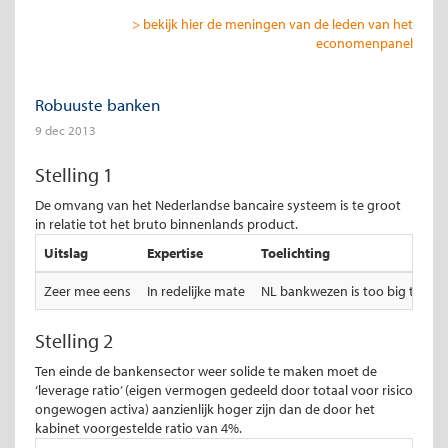
> bekijk hier de meningen van de leden van het
economenpanel
Robuuste banken
9 dec 2013
Stelling 1
De omvang van het Nederlandse bancaire systeem is te groot
in relatie tot het bruto binnenlands product.
Uitslag
Expertise
Toelichting
Zeer mee eens
In redelijke mate
NL bankwezen is too big to fai
Stelling 2
Ten einde de bankensector weer solide te maken moet de
‘leverage ratio’ (eigen vermogen gedeeld door totaal voor risico
ongewogen activa) aanzienlijk hoger zijn dan de door het
kabinet voorgestelde ratio van 4%.