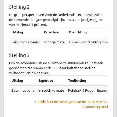
Stelling 2
De groeiperspectieven voor de Nederlandse economie zullen
de komende tien jaar gematigd zijn, d.w.z. een jaarlijkse groei
van maximaal 1 procent.
Uitslag
Expertise
Toelichting
Eens noch oneens
In hoge mate
10-jaars voorspelling onmogelij
Stelling 3
Om de economie van de eurozone te stimuleren zou het een
goede stap zijn wanneer de ECB haar inflatiedoelstelling
verhoogt van 2% naar 4%.
Uitslag
Expertise
Toelichting
Zeer mee eens
In redelijke mate
Reinhart & Rogoff: financiele cr
> bekijk hier de meningen van de leden van het
economenpanel