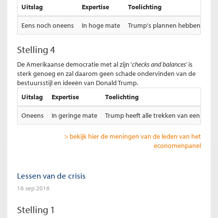
Uitslag
Expertise
Toelichting
Eens noch oneens
In hoge mate
Trump's plannen hebben op kort
Stelling 4
De Amerikaanse democratie met al zijn ‘
checks and balances
’ is
sterk genoeg en zal daarom geen schade ondervinden van de
bestuursstijl en ideeën van Donald Trump.
Uitslag
Expertise
Toelichting
Oneens
In geringe mate
Trump heeft alle trekken van een kwaa
> bekijk hier de meningen van de leden van het
economenpanel
Lessen van de crisis
16 sep 2016
Stelling 1