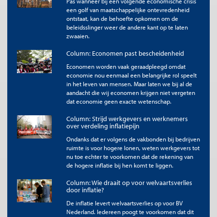
Pas wanneer bij een volgende economische crisis
De titel en eerste zinnen van dit artikel mogen zonder toestemming
een golf van maatschappelijke ontevredenheid
worden overgenomen met de bronvermelding
Me Judice
en, indien
ontstaat, kan de behoefte opkomen om de
online, een link naar het artikel. Volledige overname is slechts beperkt
beleidsslinger weer de andere kant op te laten
toegestaan. Voor meer informatie, zie onze
copyright richtlijnen
.
zwaaien.
Afbeelding
Column: Economen past bescheidenheid
Door '
Riccardof
'
Economen worden vaak geraadpleegd omdat
economie nou eenmaal een belangrijke rol speelt
in het leven van mensen. Maar laten we bij al de
aandacht die wij economen krijgen niet vergeten
dat economie geen exacte wetenschap.
Column: Strijd werkgevers en werknemers
over verdeling inflatiepijn
Ondanks dat er volgens de vakbonden bij bedrijven
ruimte is voor hogere lonen, weten werkgevers tot
nu toe echter te voorkomen dat de rekening van
de hogere inflatie bij hen komt te liggen.
Column: Wie draait op voor welvaartsverlies
door inflatie?
De inflatie levert welvaartsverlies op voor BV
Nederland. Iedereen poogt te voorkomen dat dit