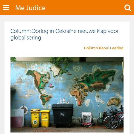
Me Judice
Column: Oorlog in Oekraïne nieuwe klap voor
globalisering
Column Raoul Leering