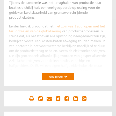
Tijdens de pandemie was het terughalen van productie naar
locaties dichtbij huis een veel geopperde oplossing voor de
gebleken kwetsbaarheid van grensoverschrijdende
productieketens.
Eerder hield ik u voor dat het
niet zo’n vaart zou lopen met het
terugdraaien van de globalisering
van productieprocessen. Ik
stelde dat, als het stof van alle opwinding neergedaald zou zijn,
bedrijven vooral een kosten-baten afweging zouden maken. In
veel sectoren is het voor westerse bedrijven moeilijk of te duur
om de productie terug te halen. Neem de elektronicabedrijven.
Die zijn grotendeels afhankelijk geworden van gespecialiseerde
Aziatische bedrijven voor de leveranties van chips en
halfgeleiders. De EU wil een eigen halfgeleiderindustrie, maar
die is er voorlopig nog niet. Andere ondernemingen kunnen
niet zomaar zonder de lage lonen in Aziatische of Oost
lees meer
Europese landen, zoals in de textielindustrie.
Maar inmiddels worden internationaal producerende bedrijven
niet alleen geconfronteerd met een economische oorlog tussen
het westen en China, maar ook met een echte oorlog. De
Russische inval in Oekraïne verstoort meerdere
productieketens door het stilvallen van de productie in
Oekraïne en de sancties tegen Rusland, aangevuld met het