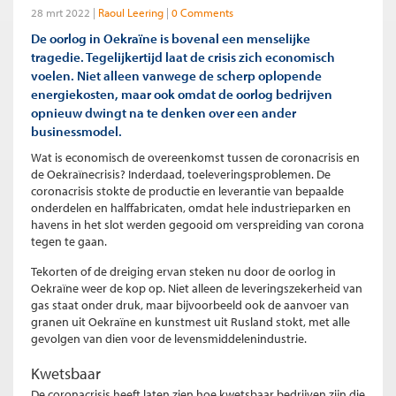
28 mrt 2022
Raoul Leering
0 Comments
De oorlog in Oekraïne is bovenal een menselijke
tragedie. Tegelijkertijd laat de crisis zich economisch
voelen. Niet alleen vanwege de scherp oplopende
energiekosten, maar ook omdat de oorlog bedrijven
opnieuw dwingt na te denken over een ander
businessmodel.
Wat is economisch de overeenkomst tussen de coronacrisis en
de Oekraïnecrisis? Inderdaad, toeleveringsproblemen. De
coronacrisis stokte de productie en leverantie van bepaalde
onderdelen en halffabricaten, omdat hele industrieparken en
havens in het slot werden gegooid om verspreiding van corona
tegen te gaan.
Tekorten of de dreiging ervan steken nu door de oorlog in
Oekraïne
weer de kop op. Niet alleen de leveringszekerheid van
gas staat onder druk, maar bijvoorbeeld ook de aanvoer van
granen uit Oekraïne en kunstmest uit Rusland stokt, met alle
gevolgen van dien voor de levensmiddelenindustrie.
Kwetsbaar
De coronacrisis heeft laten zien hoe kwetsbaar bedrijven zijn die