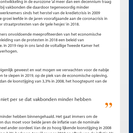
loonontwikkeling in de eurozone ‘al meer dan een decennium traag
lies bij vakbonden die daardoor tegenwoordig minder
rknemers sinds het herstel van de kredietcrisis in 2009
roei leefde in de jaren voorafgaande aan de coronacrisis in
straatprotesten van de ‘gele hesjes’ in 2018.
nemers onvoldoende meeprofiteerden van het economische
nleiding van de protesten in 2018 een beleid van
In 2019 riep in ons land de voltallige Tweede Kamer het
 verhogen.
eigenlijk geweest en wat mogen we verwachten voor de nabije
n te slepen in 2019, op de piek van de economische opleving,
 dan de loonstijging van 3,3% in 2008, het hoogtepunt van de
t niet per se dat vakbonden minder hebben
n minder hebben binnengehaald. Het gaat immers om de
n dus moet voor beide jaren de inflatie van de nominale
eel ander oordeel. Van de zo hoog lijkende loonstijging in 2008