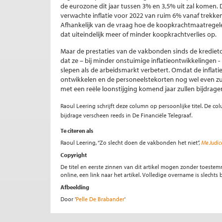
de eurozone dit jaar tussen 3% en 3,5% uit zal komen. Da
verwachte inflatie voor 2022 van ruim 6% vanaf trekken
Afhankelijk van de vraag hoe de koopkrachtmaatregelen
dat uiteindelijk meer of minder koopkrachtverlies op.
Maar de prestaties van de vakbonden sinds de kredietc
dat ze – bij minder onstuimige inflatieontwikkelingen - 
slepen als de arbeidsmarkt verbetert. Omdat de inflati
ontwikkelen en de personeelstekorten nog wel even zu
met een reële loonstijging komend jaar zullen bijdrag
Raoul Leering schrijft deze column op persoonlijke titel. De c
bijdrage verscheen reeds in De Financiële Telegraaf.
Te citeren als
Raoul Leering, “Zo slecht doen de vakbonden het niet”,
Me Judic
Copyright
De titel en eerste zinnen van dit artikel mogen zonder toe
online, een link naar het artikel. Volledige overname is slecht
Afbeelding
Door '
Pelle De Brabander
'