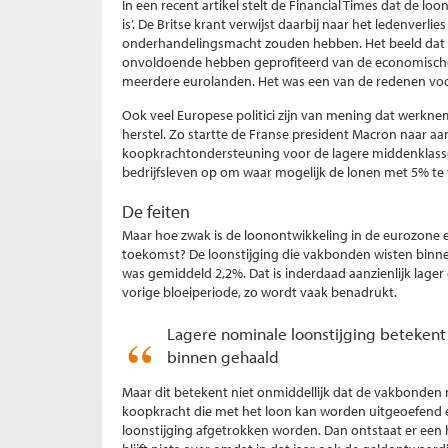
In een recent artikel stelt de Financial Times dat de 
is’. De Britse krant verwijst daarbij naar het ledenver
onderhandelingsmacht zouden hebben. Het beeld dat we
onvoldoende hebben geprofiteerd van de economische g
meerdere eurolanden. Het was een van de redenen voor 
Ook veel Europese politici zijn van mening dat werk
herstel. Zo startte de Franse president Macron naar aa
koopkrachtondersteuning voor de lagere middenklasse. 
bedrijfsleven op om waar mogelijk de lonen met 5% te
De feiten
Maar hoe zwak is de loonontwikkeling in de eurozone 
toekomst? De loonstijging die vakbonden wisten binne
was gemiddeld 2,2%. Dat is inderdaad aanzienlijk lager
vorige bloeiperiode, zo wordt vaak benadrukt.
Lagere nominale loonstijging beteken
binnen gehaald
Maar dit betekent niet onmiddellijk dat de vakbonde
koopkracht die met het loon kan worden uitgeoefend e
loonstijging afgetrokken worden. Dan ontstaat er een h