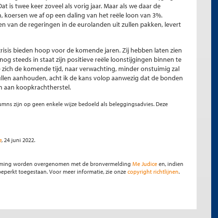
t is twee keer zoveel als vorig jaar. Maar als we daar de
, koersen we af op een daling van het reële loon van 3%.
 van de regeringen in de eurolanden uit zullen pakken, levert
risis bieden hoop voor de komende jaren. Zij hebben laten zien
nog steeds in staat zijn positieve reële loonstijgingen binnen te
e zich de komende tijd, naar verwachting, minder onstuimig zal
llen aanhouden, acht ik de kans volop aanwezig dat de bonden
en aan koopkrachtherstel.
olumns zijn op geen enkele wijze bedoeld als beleggingsadvies. Deze
e
, 24 juni 2022.
stemming worden overgenomen met de bronvermelding
Me Judice
en, indien
s beperkt toegestaan. Voor meer informatie, zie onze
copyright richtlijnen
.