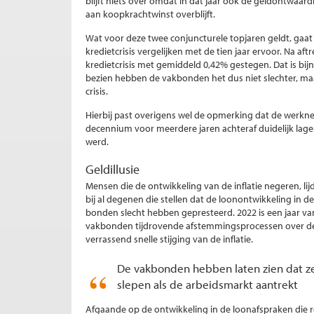
blijft niets over omdat in dat jaar ook de geldontwaardi
aan koopkrachtwinst overblijft.
Wat voor deze twee conjuncturele topjaren geldt, gaat
kredietcrisis vergelijken met de tien jaar ervoor. Na aft
kredietcrisis met gemiddeld 0,42% gestegen. Dat is bijn
bezien hebben de vakbonden het dus niet slechter, maa
crisis.
Hierbij past overigens wel de opmerking dat de werkne
decennium voor meerdere jaren achteraf duidelijk lage
werd.
Geldillusie
Mensen die de ontwikkeling van de inflatie negeren, li
bij al degenen die stellen dat de loonontwikkeling in 
bonden slecht hebben gepresteerd. 2022 is een jaar van 
vakbonden tijdrovende afstemmingsprocessen over de h
verrassend snelle stijging van de inflatie.
De vakbonden hebben laten zien dat ze i
slepen als de arbeidsmarkt aantrekt
Afgaande op de ontwikkeling in de loonafspraken die re