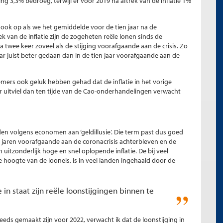
ng 3,3% bedroeg, terwijl er voor 2019 na aftrek van de inflatie 1%
 ook op als we het gemiddelde voor de tien jaar na de
rek van de inflatie zijn de zogeheten reële lonen sinds de
a twee keer zoveel als de stijging voorafgaande aan de crisis. Zo
r juist beter gedaan dan in de tien jaar voorafgaande aan de
mers ook geluk hebben gehad dat de inflatie in het vorige
r uitviel dan ten tijde van de Cao-onderhandelingen verwacht
jden volgens economen aan ‘geldillusie’. Die term past dus goed
de jaren voorafgaande aan de coronacrisis achterbleven en de
uitzonderlijk hoge en snel oplopende inflatie. De bij veel
oogte van de looneis, is in veel landen ingehaald door de
n staat zijn reële loonstijgingen binnen te
eds gemaakt zijn voor 2022, verwacht ik dat de loonstijging in