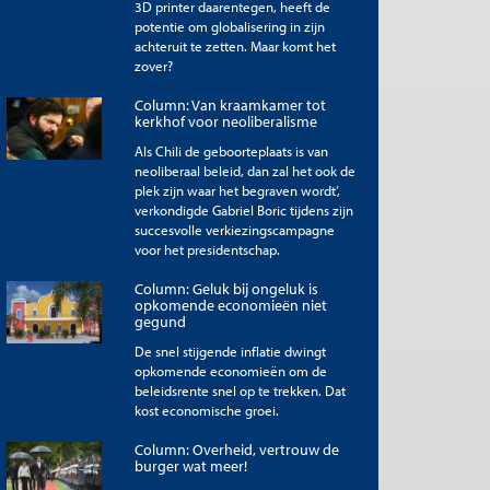
3D printer daarentegen, heeft de
potentie om globalisering in zijn
achteruit te zetten. Maar komt het
zover?
Column: Van kraamkamer tot
kerkhof voor neoliberalisme
Als Chili de geboorteplaats is van
neoliberaal beleid, dan zal het ook de
plek zijn waar het begraven wordt’,
verkondigde Gabriel Boric tijdens zijn
succesvolle verkiezingscampagne
voor het presidentschap.
Column: Geluk bij ongeluk is
opkomende economieën niet
gegund
De snel stijgende inflatie dwingt
opkomende economieën om de
beleidsrente snel op te trekken. Dat
kost economische groei.
Column: Overheid, vertrouw de
burger wat meer!