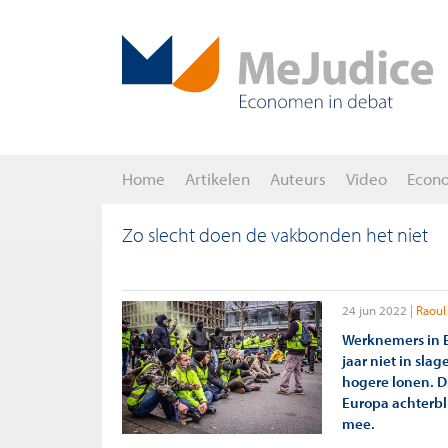
Home
Artikelen
Auteurs
Video
Econ
Zo slecht doen de vakbonden het niet
24 jun 2022
Raoul
Werknemers in E
jaar niet in sla
hogere lonen. Di
Europa achterblij
mee.